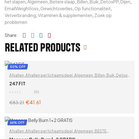
het slapen
,
Algemeen
,
Betere slaap
,
Billen
,
Buik
,
DetoxPP
,
Dijen
,
EmailWeightloss
,
Gewichtsverlies
,
Op functionaliteit
,
Vetverbranding
,
Vitaminen & supplementen
,
Zoek op
problemen
Facebook
Twitter
Linkedin
Pinterest
Share:
Related products
50% OFF
Afvallen
,
Afvallen per lichaamsdeel
,
Algemeen
,
Billen
,
Buik
,
Detox
en afvallen
,
Detox superfoods
,
DetoxPP
,
Dijen
,
Gewichtsverlies
,
247 FIT
Lever
,
Leverreiniging
,
Ontgifting
,
Op functionaliteit
,
Spijsvertering
(0)
en opgeblazen gevoel
,
Superfood melanges
,
Vetverbranding
,
€
41.61
€
83.21
Vitaminen & supplementen
,
Waterdrainage
,
Zoek op problemen
ADD TO CART
66% OFF
Afvallen
,
Afvallen per lichaamsdeel
,
Algemeen
,
BESTE
VERKOPERS
,
Billen
,
Buik
,
Detox en afvallen
,
DetoxPP
,
Dijen
,