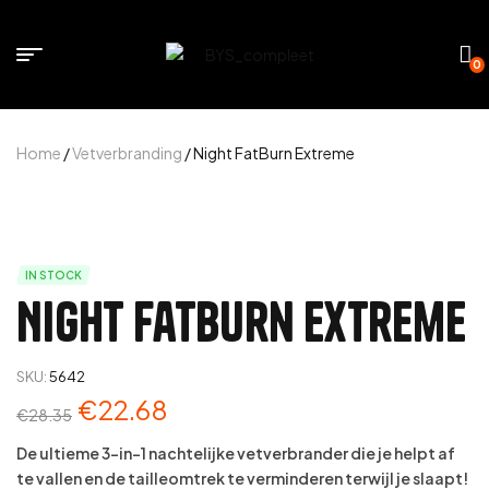
0
Home
/
Vetverbranding
/ Night FatBurn Extreme
IN STOCK
Night FatBurn Extreme
SKU:
5642
€
22.68
€
28.35
De ultieme 3-in-1 nachtelijke vetverbrander die je helpt af
te vallen en de tailleomtrek te verminderen terwijl je slaapt!