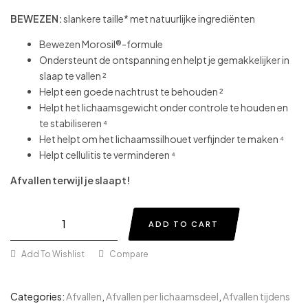
BEWEZEN:
slankere taille* met natuurlijke ingrediënten
Bewezen Morosil®-formule
Ondersteunt de ontspanning en helpt je gemakkelijker in
slaap te vallen ²
Helpt een goede nachtrust te behouden ²
Helpt het lichaamsgewicht onder controle te houden en
te stabiliseren
⁴
Het helpt om het lichaamssilhouet verfijnder te maken
⁴
Helpt
cellulitis
te
verminderen
⁴
Afvallen terwijl je slaapt!
ADD TO CART
Add To Wishlist
Compare
Categories:
Afvallen
,
Afvallen per lichaamsdeel
,
Afvallen tijdens