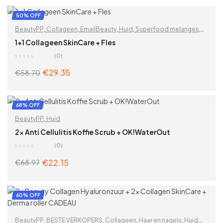
50% OFF
BeautyPP
,
Collageen
,
EmailBeauty
,
Huid
,
Superfood melanges
,
Vitaminen & supplementen
,
Zoek op problemen
1+1 Collageen SkinCare + Fles
(0)
€
29.35
€
58.70
ADD TO CART
68% OFF
BeautyPP
,
Huid
2x Anti Cellulitis Koffie Scrub + OK!WaterOut
(0)
€
22.15
€
68.97
ADD TO CART
60% OFF
BeautyPP
,
BESTE VERKOPERS
,
Collageen
,
Haar en nagels
,
Huid
,