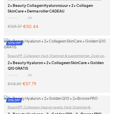
Hyaluronzuur
,
Rimpels
,
Schoonheid
,
Vitaminen & supplementen
,
2x Beauty Collagen Hyaluronzuur + 2x Collagen
Voor vrouwen
,
Zoek op problemen
SkinCare + Derma roller CADEAU
(0)
€
50.44
€
125.37
ADD TO CART
50% OFF
BeautyPP
,
Collageen
,
Huid
,
Vitaminen & supplementen
,
Zoek op
problemen
2x Beauty Hyaluron + 2x Collageen SkinCare + Golden
Q10 GRATIS
(0)
€
57.79
€
115.59
ADD TO CART
51% OFF
BeautyPP
,
Collageen
,
Haar en nagels
,
Huid
,
Vitaminen &
supplementen
,
Voor vrouwen
,
Zoek op problemen