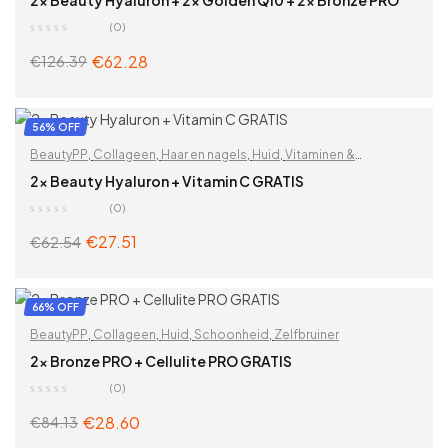
2x Beauty Hyaluron + 2x Golden Q10 + 2x Bronze PRO
(0)
€
62.28
€
126.39
ADD TO CART
56% OFF
BeautyPP
,
Collageen
,
Haar en nagels
,
Huid
,
Vitaminen &
supplementen
,
Voor vrouwen
,
Zoek op problemen
2x Beauty Hyaluron + Vitamin C GRATIS
(0)
€
27.51
€
62.54
ADD TO CART
66% OFF
BeautyPP
,
Collageen
,
Huid
,
Schoonheid
,
Zelfbruiner
2x Bronze PRO + Cellulite PRO GRATIS
(0)
€
28.60
€
84.13