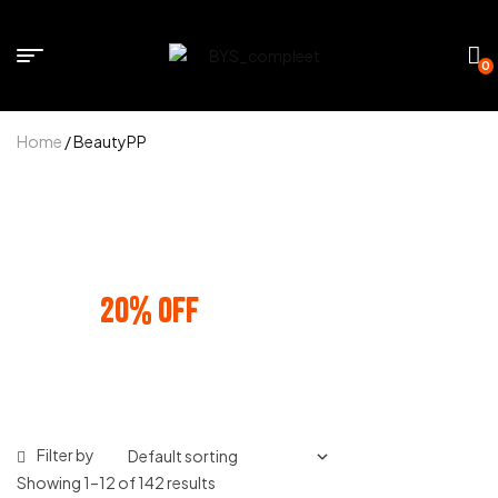
0
Home
/ BeautyPP
BUNDLE AND SAVE
20% OFF
ANY 3 PRODUCTS
Filter by
Showing 1–12 of 142 results