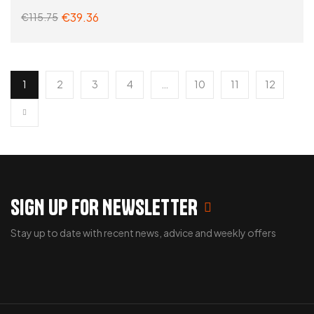
€
39.36
€
115.75
ADD TO CART
1
2
3
4
…
10
11
12
SIGN UP FOR NEWSLETTER
Stay up to date with recent news, advice and weekly offers