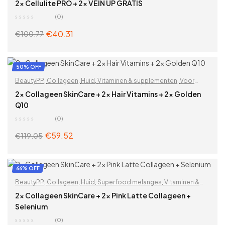
Billen
,
Blokkeren van koolhydraten
,
Buik
,
Cellulitis
,
Cellulitis en
2x Cellulite PRO + 2x VEIN UP GRATIS
striae
,
Dijen
,
Huid
,
Onderdrukking van de eetlust
,
Op
(0)
functionaliteit
,
Schoonheid
,
Vetverbranding
€
40.31
€
100.77
ADD TO CART
50% OFF
BeautyPP
,
Collageen
,
Huid
,
Vitaminen & supplementen
,
Voor
vrouwen
,
Zoek op problemen
2x Collageen SkinCare + 2x Hair Vitamins + 2x Golden
Q10
(0)
€
59.52
€
119.05
ADD TO CART
66% OFF
BeautyPP
,
Collageen
,
Huid
,
Superfood melanges
,
Vitaminen &
supplementen
,
Zoek op problemen
2x Collageen SkinCare + 2x Pink Latte Collageen +
Selenium
(0)