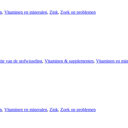
n
,
Vitaminen en mineralen
,
Zink
,
Zoek op problemen
tie van de stofwisseling
,
Vitaminen & supplementen
,
Vitaminen en min
n
,
Vitaminen en mineralen
,
Zink
,
Zoek op problemen