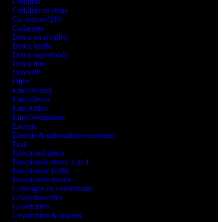
Cellulitis
Cellulitis en striae
Co-enzym Q10
Collageen
Detox en afvallen
Detox koffie
Detox superfoods
Detox thee
DetoxPP
Dijen
EmailBeauty
EmailDetox
EmailOther
EmailWeightloss
Energie
Energie & uithoudingsvermogen
Fruit
Functional detox
Functionele detox 2-in-1
Functionele koffie
Functionele theeën
Geheugen en concentratie
Gewichtsverlies
Gewrichten
Gewrichten & spieren