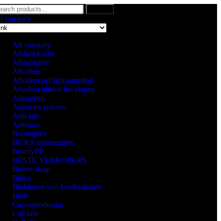
Search
l category
All category
Afslankkoffie
Afslankthee
Afvallen
Afvallen per lichaamsdeel
Afvallen tijdens het slapen
Algemeen
Algen en grassen
Anti age
Antistres
B-complex
BCAA aminozuren
BeautyPP
BESTE VERKOPERS
Betere slaap
Billen
Blokkeren van koolhydraten
Buik
Cacaoproducten
Calcium