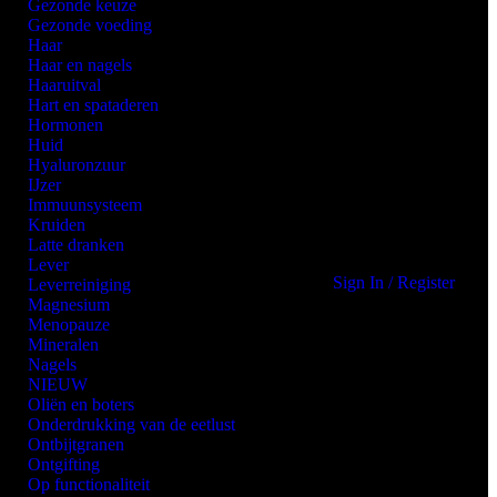
Gezonde keuze
Gezonde voeding
Haar
Haar en nagels
Haaruitval
Hart en spataderen
Hormonen
Huid
Hyaluronzuur
IJzer
Immuunsysteem
Kruiden
Latte dranken
Lever
Sign In / Register
Leverreiniging
Magnesium
Menopauze
Mineralen
Nagels
NIEUW
Oliën en boters
Onderdrukking van de eetlust
Ontbijtgranen
Ontgifting
Op functionaliteit