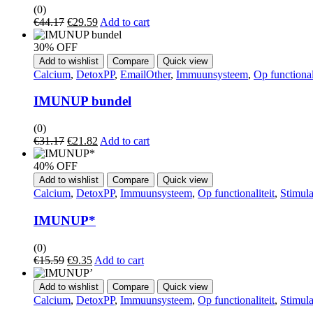
(0)
€
44.17
€
29.59
Add to cart
30% OFF
Add to wishlist
Compare
Quick view
Calcium
,
DetoxPP
,
EmailOther
,
Immuunsysteem
,
Op functional
IMUNUP bundel
(0)
€
31.17
€
21.82
Add to cart
40% OFF
Add to wishlist
Compare
Quick view
Calcium
,
DetoxPP
,
Immuunsysteem
,
Op functionaliteit
,
Stimula
IMUNUP*
(0)
€
15.59
€
9.35
Add to cart
Add to wishlist
Compare
Quick view
Calcium
,
DetoxPP
,
Immuunsysteem
,
Op functionaliteit
,
Stimula