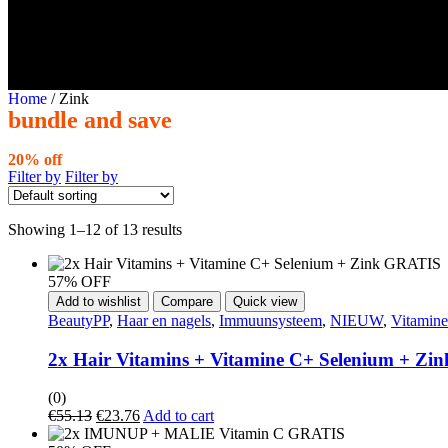
Home
/ Zink
bundle and save
20% off
any 3 products
Filter by
Filter by
Showing 1–12 of 13 results
57% OFF
Add to wishlist
Compare
Quick view
BeautyPP
,
Haar en nagels
,
Immuunsysteem
,
NIEUW
,
Vitamin
2x Hair Vitamins + Vitamine C+ Selenium + Z
(0)
€
55.13
€
23.76
Add to cart