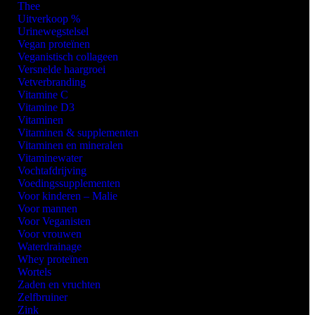
Thee
Uitverkoop %
Urinewegstelsel
Vegan proteïnen
Veganistisch collageen
Versnelde haargroei
Vetverbranding
Vitamine C
Vitamine D3
Vitaminen
Vitaminen & supplementen
Vitaminen en mineralen
Vitaminewater
Vochtafdrijving
Voedingssupplementen
Voor kinderen – Malie
Voor mannen
Voor Veganisten
Voor vrouwen
Waterdrainage
Whey proteïnen
Wortels
Zaden en vruchten
Zelfbruiner
Zink