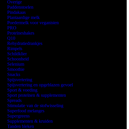
Overige
Paddenstoelen
Pindakaas
Plantaardige melk
Poedermelk voor veganisten
PRO
Proteïneshakes
Q10
Rehydratiedrankjes
Rimpels
Schildklier
Schoonheid
Selenium
Smoothie
Snacks
Spijsvertering
Spijsvertering en opgeblazen gevoel
Sport & voeding
Sport proteïnen & supplementen
Spreads
Stimulatie van de stofwisseling
Superfood melanges
Supergreens
Supplementen & kruiden
Tanden bleken