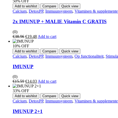
50% OFF
Add to wishlist
Compare
Quick view
Calcium
,
DetoxPP
,
Immuunsysteem
,
Vitaminen & supplemente
2x IMUNUP + MALIE Vitamin C GRATIS
(0)
€
38.96
€
19.48
Add to cart
10% OFF
Add to wishlist
Compare
Quick view
Calcium
,
DetoxPP
,
Immuunsysteem
,
Op functionaliteit
,
Stimula
IMUNUP
(0)
€
15.59
€
14.03
Add to cart
33% OFF
Add to wishlist
Compare
Quick view
Calcium
,
DetoxPP
,
Immuunsysteem
,
Vitaminen & supplemente
IMUNUP 2+1