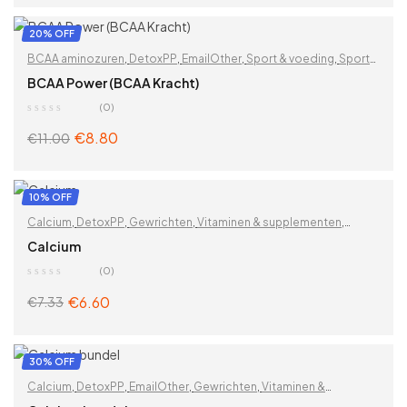
ADD TO CART
20% OFF
BCAA aminozuren
,
DetoxPP
,
EmailOther
,
Sport & voeding
,
Sport
proteïnen & supplementen
,
Voedingssupplementen
BCAA Power (BCAA Kracht)
(0)
€
8.80
€
11.00
ADD TO CART
10% OFF
Calcium
,
DetoxPP
,
Gewrichten
,
Vitaminen & supplementen
,
Vitaminen en mineralen
,
Voedingssupplementen
,
Zoek op
Calcium
problemen
(0)
€
6.60
€
7.33
ADD TO CART
30% OFF
Calcium
,
DetoxPP
,
EmailOther
,
Gewrichten
,
Vitaminen &
supplementen
,
Vitaminen en mineralen
,
Voedingssupplementen
,