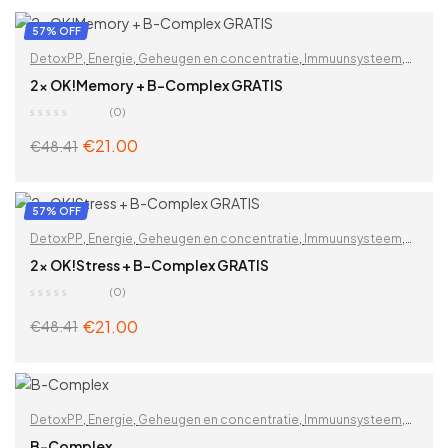
57% OFF
DetoxPP
,
Energie
,
Geheugen en concentratie
,
Immuunsysteem
,
Vitaminen & supplementen
,
Vitaminen en mineralen
,
2x OK!Memory + B-Complex GRATIS
Voedingssupplementen
,
Voor vrouwen
,
Zoek op problemen
(0)
€
21.00
€
48.41
ADD TO CART
57% OFF
DetoxPP
,
Energie
,
Geheugen en concentratie
,
Immuunsysteem
,
Vitaminen & supplementen
,
Vitaminen en mineralen
,
2x OK!Stress + B-Complex GRATIS
Voedingssupplementen
,
Voor vrouwen
,
Zoek op problemen
(0)
€
21.00
€
48.41
ADD TO CART
DetoxPP
,
Energie
,
Geheugen en concentratie
,
Immuunsysteem
,
Vitaminen & supplementen
,
Vitaminen en mineralen
,
B-Complex