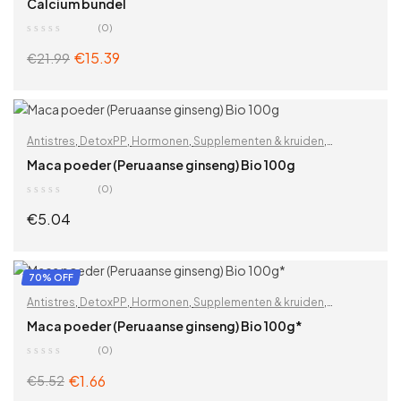
Calcium bundel
Zoek op problemen
(0)
€
15.39
€
21.99
ADD TO CART
Antistres
,
DetoxPP
,
Hormonen
,
Supplementen & kruiden
,
Vitaminen & supplementen
,
Voedingssupplementen
,
Voor
Maca poeder (Peruaanse ginseng) Bio 100g
mannen
,
Voor vrouwen
,
Wortels
,
Zoek op problemen
(0)
€
5.04
ADD TO CART
70% OFF
Antistres
,
DetoxPP
,
Hormonen
,
Supplementen & kruiden
,
Vitaminen & supplementen
,
Voedingssupplementen
,
Voor
Maca poeder (Peruaanse ginseng) Bio 100g*
mannen
,
Voor vrouwen
,
Wortels
,
Zoek op problemen
(0)
€
1.66
€
5.52