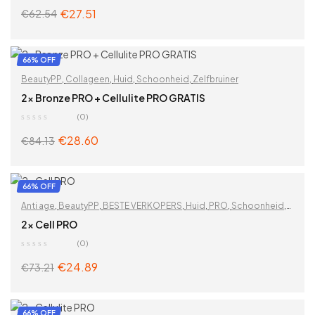
€
27.51
€
62.54
ADD TO CART
66% OFF
BeautyPP
,
Collageen
,
Huid
,
Schoonheid
,
Zelfbruiner
2x Bronze PRO + Cellulite PRO GRATIS
(0)
€
28.60
€
84.13
ADD TO CART
66% OFF
Anti age
,
BeautyPP
,
BESTE VERKOPERS
,
Huid
,
PRO
,
Schoonheid
,
Vitaminen & supplementen
,
Zoek op problemen
2x Cell PRO
(0)
€
24.89
€
73.21
ADD TO CART
66% OFF