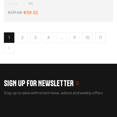
(0)
€
59.52
€
119.05
ADD TO CART
1
2
3
4
…
9
10
11
SIGN UP FOR NEWSLETTER
Stay up to date with recent news, advice and weekly offers