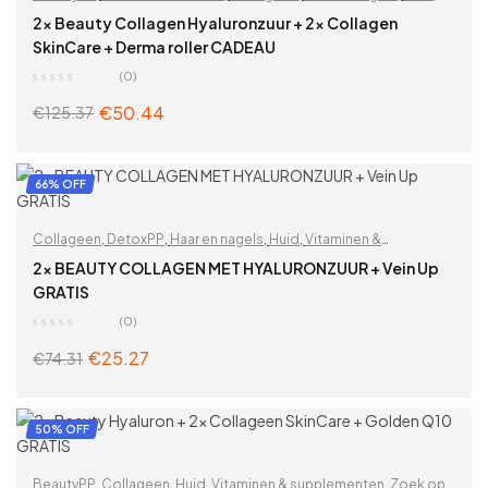
Hyaluronzuur
,
Rimpels
,
Schoonheid
,
Vitaminen & supplementen
,
2x Beauty Collagen Hyaluronzuur + 2x Collagen
Voor vrouwen
,
Zoek op problemen
SkinCare + Derma roller CADEAU
(0)
€
50.44
€
125.37
ADD TO CART
66% OFF
Collageen
,
DetoxPP
,
Haar en nagels
,
Huid
,
Vitaminen &
supplementen
,
Voor vrouwen
,
Zoek op problemen
2x BEAUTY COLLAGEN MET HYALURONZUUR + Vein Up
GRATIS
(0)
€
25.27
€
74.31
ADD TO CART
50% OFF
BeautyPP
,
Collageen
,
Huid
,
Vitaminen & supplementen
,
Zoek op