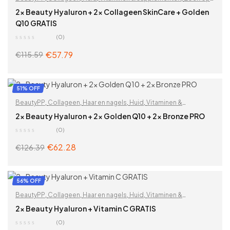
problemen
2x Beauty Hyaluron + 2x Collageen SkinCare + Golden
Q10 GRATIS
(0)
€
57.79
€
115.59
ADD TO CART
51% OFF
BeautyPP
,
Collageen
,
Haar en nagels
,
Huid
,
Vitaminen &
supplementen
,
Voor vrouwen
,
Zoek op problemen
2x Beauty Hyaluron + 2x Golden Q10 + 2x Bronze PRO
(0)
€
62.28
€
126.39
ADD TO CART
56% OFF
BeautyPP
,
Collageen
,
Haar en nagels
,
Huid
,
Vitaminen &
supplementen
,
Voor vrouwen
,
Zoek op problemen
2x Beauty Hyaluron + Vitamin C GRATIS
(0)