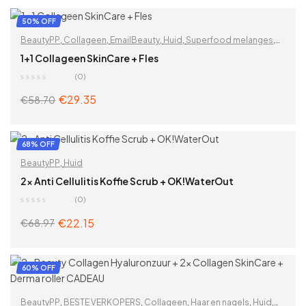
50% OFF
BeautyPP
,
Collageen
,
EmailBeauty
,
Huid
,
Superfood melanges
,
Vitaminen & supplementen
,
Zoek op problemen
1+1 Collageen SkinCare + Fles
(0)
€
29.35
€
58.70
ADD TO CART
68% OFF
BeautyPP
,
Huid
2x Anti Cellulitis Koffie Scrub + OK!WaterOut
(0)
€
22.15
€
68.97
ADD TO CART
60% OFF
BeautyPP
,
BESTE VERKOPERS
,
Collageen
,
Haar en nagels
,
Huid
,