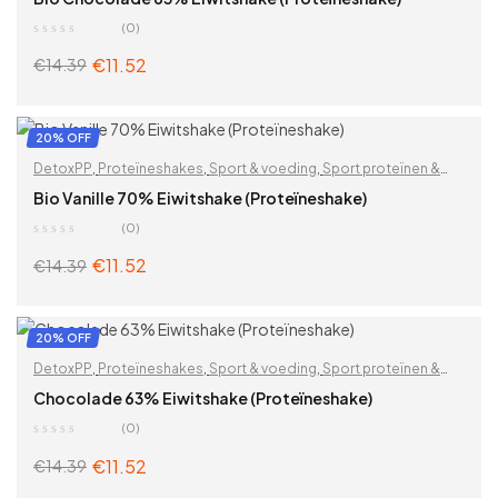
(0)
€
11.52
€
14.39
ADD TO CART
20% OFF
DetoxPP
,
Proteïneshakes
,
Sport & voeding
,
Sport proteïnen &
supplementen
,
Vegan proteïnen
,
Voor Veganisten
Bio Vanille 70% Eiwitshake (Proteïneshake)
(0)
€
11.52
€
14.39
ADD TO CART
20% OFF
DetoxPP
,
Proteïneshakes
,
Sport & voeding
,
Sport proteïnen &
supplementen
,
Vegan proteïnen
,
Voor mannen
,
Voor Veganisten
Chocolade 63% Eiwitshake (Proteïneshake)
(0)
€
11.52
€
14.39