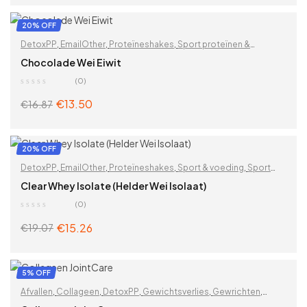
ADD TO CART
20% OFF
DetoxPP
,
EmailOther
,
Proteïneshakes
,
Sport proteïnen &
supplementen
,
Whey proteïnen
Chocolade Wei Eiwit
(0)
€
13.50
€
16.87
ADD TO CART
20% OFF
DetoxPP
,
EmailOther
,
Proteïneshakes
,
Sport & voeding
,
Sport
proteïnen & supplementen
,
Whey proteïnen
Clear Whey Isolate (Helder Wei Isolaat)
(0)
€
15.26
€
19.07
ADD TO CART
5% OFF
Afvallen
,
Collageen
,
DetoxPP
,
Gewichtsverlies
,
Gewrichten
,
Gewrichten & spieren
,
Sport proteïnen & supplementen
,