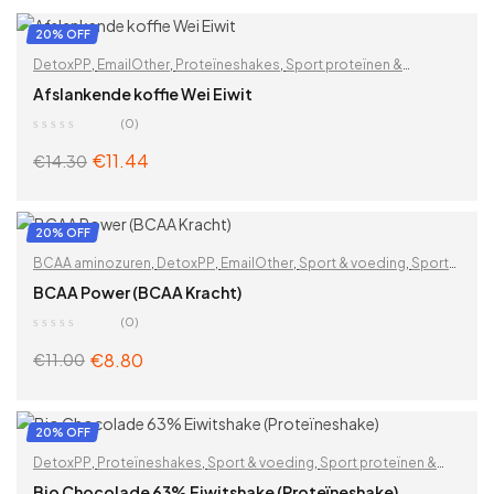
20% OFF
DetoxPP
,
EmailOther
,
Proteïneshakes
,
Sport proteïnen &
supplementen
,
Whey proteïnen
Afslankende koffie Wei Eiwit
(0)
€
11.44
€
14.30
ADD TO CART
20% OFF
BCAA aminozuren
,
DetoxPP
,
EmailOther
,
Sport & voeding
,
Sport
proteïnen & supplementen
,
Voedingssupplementen
BCAA Power (BCAA Kracht)
(0)
€
8.80
€
11.00
ADD TO CART
20% OFF
DetoxPP
,
Proteïneshakes
,
Sport & voeding
,
Sport proteïnen &
supplementen
,
Vegan proteïnen
,
Voor mannen
,
Voor Veganisten
Bio Chocolade 63% Eiwitshake (Proteïneshake)