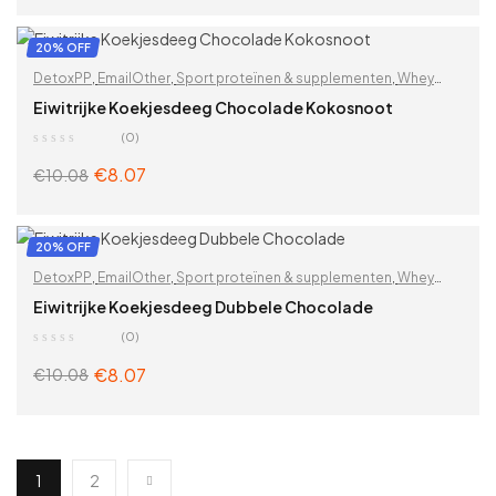
ADD TO CART
20% OFF
DetoxPP
,
EmailOther
,
Sport proteïnen & supplementen
,
Whey
proteïnen
Eiwitrijke Koekjesdeeg Chocolade Kokosnoot
(0)
€
8.07
€
10.08
ADD TO CART
20% OFF
DetoxPP
,
EmailOther
,
Sport proteïnen & supplementen
,
Whey
proteïnen
Eiwitrijke Koekjesdeeg Dubbele Chocolade
(0)
€
8.07
€
10.08
ADD TO CART
1
2