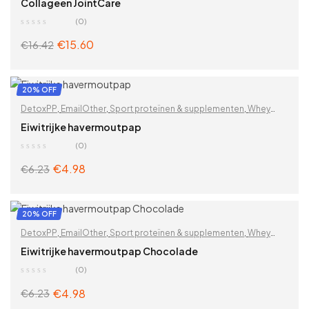
Collageen JointCare
Superfood melanges
,
Vitaminen & supplementen
,
Voor vrouwen
,
(0)
Zoek op problemen
€
15.60
€
16.42
ADD TO CART
20% OFF
DetoxPP
,
EmailOther
,
Sport proteïnen & supplementen
,
Whey
proteïnen
Eiwitrijke havermoutpap
(0)
€
4.98
€
6.23
ADD TO CART
20% OFF
DetoxPP
,
EmailOther
,
Sport proteïnen & supplementen
,
Whey
proteïnen
Eiwitrijke havermoutpap Chocolade
(0)
€
4.98
€
6.23