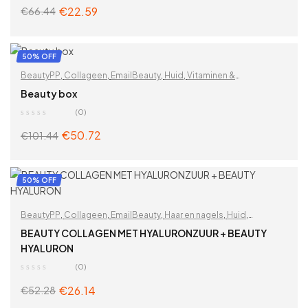
€
22.59
€
66.44
ADD TO CART
50% OFF
BeautyPP
,
Collageen
,
EmailBeauty
,
Huid
,
Vitaminen &
supplementen
,
Zoek op problemen
Beauty box
(0)
€
50.72
€
101.44
ADD TO CART
50% OFF
BeautyPP
,
Collageen
,
EmailBeauty
,
Haar en nagels
,
Huid
,
Hyaluronzuur
,
Rimpels
,
Schoonheid
,
Vitaminen & supplementen
,
BEAUTY COLLAGEN MET HYALURONZUUR + BEAUTY
Voor vrouwen
,
Zoek op problemen
HYALURON
(0)
€
26.14
€
52.28