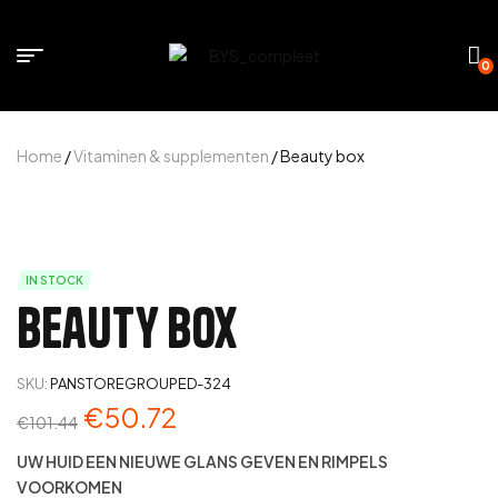
0
Home
/
Vitaminen & supplementen
/ Beauty box
IN STOCK
Beauty box
SKU:
PANSTOREGROUPED-324
€
50.72
€
101.44
UW HUID EEN NIEUWE GLANS GEVEN EN RIMPELS
VOORKOMEN