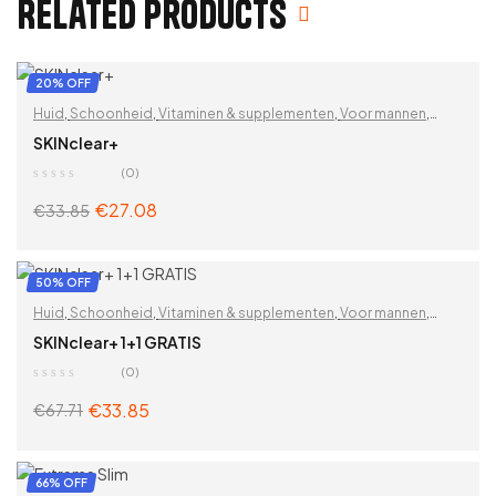
Related products
20% OFF
Huid
,
Schoonheid
,
Vitaminen & supplementen
,
Voor mannen
,
Voor Veganisten
,
Voor vrouwen
,
Zoek op problemen
SKINclear+
(0)
€
27.08
€
33.85
ADD TO CART
50% OFF
Huid
,
Schoonheid
,
Vitaminen & supplementen
,
Voor mannen
,
Voor Veganisten
,
Voor vrouwen
,
Zoek op problemen
SKINclear+ 1+1 GRATIS
(0)
€
33.85
€
67.71
ADD TO CART
66% OFF