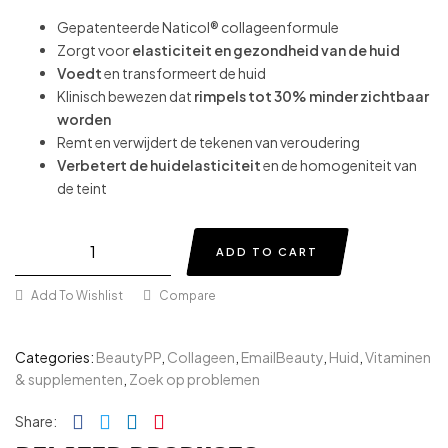
Gepatenteerde Naticol® collageenformule
Zorgt voor
elasticiteit en gezondheid van de huid
Voedt
en transformeert de huid
Klinisch bewezen dat
rimpels tot 30% minder zichtbaar
worden
Remt en verwijdert de tekenen van veroudering
Verbetert de huidelasticiteit
en de homogeniteit van
de teint
ADD TO CART
Add To Wishlist
Compare
Categories:
BeautyPP
,
Collageen
,
EmailBeauty
,
Huid
,
Vitaminen
& supplementen
,
Zoek op problemen
Facebook
Twitter
Linkedin
Pinterest
Share: