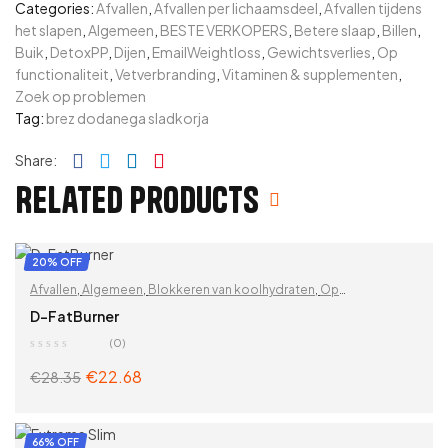
Categories:
Afvallen
,
Afvallen per lichaamsdeel
,
Afvallen tijdens
het slapen
,
Algemeen
,
BESTE VERKOPERS
,
Betere slaap
,
Billen
,
Buik
,
DetoxPP
,
Dijen
,
EmailWeightloss
,
Gewichtsverlies
,
Op
functionaliteit
,
Vetverbranding
,
Vitaminen & supplementen
,
Zoek op problemen
Tag:
brez dodanega sladkorja
Facebook
Twitter
Linkedin
Pinterest
Share:
Related products
20% OFF
Afvallen
,
Algemeen
,
Blokkeren van koolhydraten
,
Op
functionaliteit
,
Overige
D-FatBurner
(0)
€
22.68
€
28.35
ADD TO CART
66% OFF