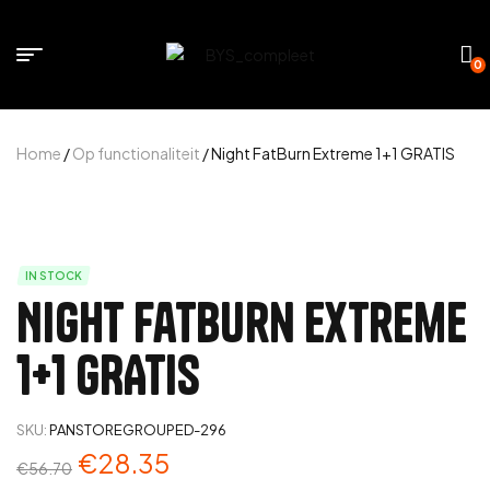
0
Home
/
Op functionaliteit
/ Night FatBurn Extreme 1+1 GRATIS
IN STOCK
Night FatBurn Extreme
1+1 GRATIS
SKU:
PANSTOREGROUPED-296
€
28.35
€
56.70