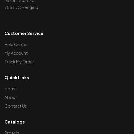
Molenstraat 20
7551 DC Hengelo
Customer Service
Help Center
My Account
Track My Order
Quick Links
Home
About
Contact Us
Catalogs
Protein