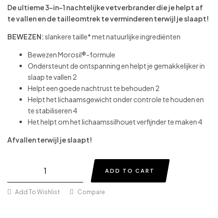
De ultieme 3-in-1 nachtelijke vetverbrander die je helpt af
te vallen en de tailleomtrek te verminderen terwijl je slaapt!
BEWEZEN:
slankere taille* met natuurlijke ingrediënten
Bewezen Morosil®-formule
Ondersteunt de ontspanning en helpt je gemakkelijker in
slaap te vallen 2
Helpt een goede nachtrust te behouden 2
Helpt het lichaamsgewicht onder controle te houden en
te stabiliseren 4
Het helpt om het lichaamssilhouet verfijnder te maken 4
Afvallen terwijl je slaapt!
ADD TO CART
Add To Wishlist
Compare