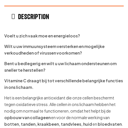
Description
Voelt u zich vaak moe en energieloos?
Wilt u uw immuunsysteem versterken en mogelijke
verkoudheden of virussen voorkomen?
Bent u bedlegerig en wilt u uw lichaam ondersteunen om
sneller te herstellen?
Vitamine C draagt bij tot verschillende belangrijke functies
in ons lichaam.
Het is een belangrijke antioxidant die onze cellen beschermt
tegen oxidatieve stress. Alle cellen in ons lichaam hebben het
nodig om normaal te functioneren, omdat het helpt bij de
opbouw van collageen
en voor de normale werking van
botten, tanden, kraakbeen, tandvlees, huid
en
bloedvaten
.