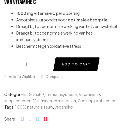
van vitamine C
1000 mg vitamine C
per dosering
Ascorbinezuurpoeder voor
optimale absorptie
Draagt bij tot de normale werking van het zenuwstelsel
Draagt bij tot de normale werking van het
immuunsysteem
Beschermt tegen oxidatieve stress
ADD TO CART
Add To Wishlist
Compare
Categories:
DetoxPP
,
Immuunsysteem
,
Vitaminen &
supplementen
,
Vitaminen en mineralen
,
Zoek op problemen
Tags:
100% naturais
,
rauw
,
vegansko
Facebook
Twitter
Linkedin
Pinterest
Share: