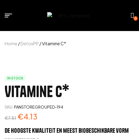
0
Home
/
DetoxPP
/ Vitamine C*
IN STOCK
Vitamine C*
SKU:
PANSTOREGROUPED-194
€
4.13
€
7.51
De hoogste kwaliteit en meest biobeschikbare vorm