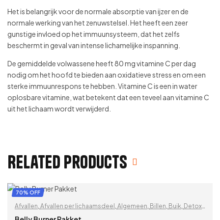
Het is belangrijk voor de normale absorptie van ijzer en de
normale werking van het zenuwstelsel. Het heeft een zeer
gunstige invloed op het immuunsysteem, dat het zelfs
beschermt in geval van intense lichamelijke inspanning.
De gemiddelde volwassene heeft 80 mg vitamine C per dag
nodig om het hoofd te bieden aan oxidatieve stress en om een
sterke immuunrespons te hebben. Vitamine C is een in water
oplosbare vitamine, wat betekent dat een teveel aan vitamine C
uit het lichaam wordt verwijderd.
Related products
70% OFF
Afvallen
,
Afvallen per lichaamsdeel
,
Algemeen
,
Billen
,
Buik
,
Detox
en afvallen
,
Detox superfoods
,
DetoxPP
,
Dijen
,
EmailWeightloss
,
Belly Burner Pakket