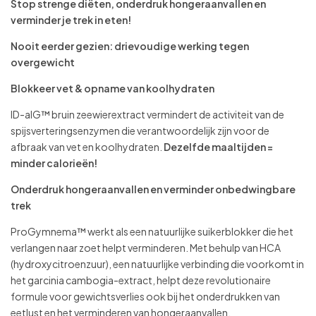
Stop strenge diëten, onderdruk hongeraanvallen en
verminder je trek in eten!
Nooit eerder gezien: drievoudige werking tegen
overgewicht
Blokkeer vet & opname van koolhydraten
ID-alG™ bruin zeewierextract vermindert de activiteit van de
spijsverteringsenzymen die verantwoordelijk zijn voor de
afbraak van vet en koolhydraten.
Dezelfde maaltijden =
minder calorieën!
Onderdruk hongeraanvallen en verminder onbedwingbare
trek
ProGymnema™ werkt als een natuurlijke suikerblokker die het
verlangen naar zoet helpt verminderen. Met behulp van HCA
(hydroxycitroenzuur), een natuurlijke verbinding die voorkomt in
het garcinia cambogia-extract, helpt deze revolutionaire
formule voor gewichtsverlies ook bij het onderdrukken van
eetlust en het verminderen van hongeraanvallen.