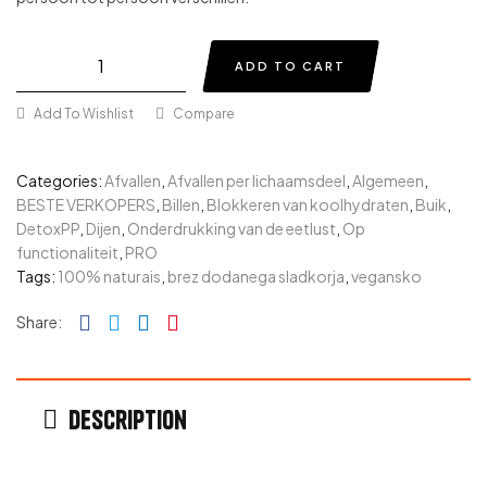
ADD TO CART
Add To Wishlist
Compare
Categories:
Afvallen
,
Afvallen per lichaamsdeel
,
Algemeen
,
BESTE VERKOPERS
,
Billen
,
Blokkeren van koolhydraten
,
Buik
,
DetoxPP
,
Dijen
,
Onderdrukking van de eetlust
,
Op
functionaliteit
,
PRO
Tags:
100% naturais
,
brez dodanega sladkorja
,
vegansko
Facebook
Twitter
Linkedin
Pinterest
Share:
Description