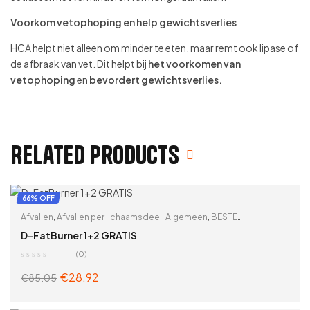
Voorkom vetophoping en help gewichtsverlies
HCA helpt niet alleen om minder te eten, maar remt ook lipase of
de afbraak van vet. Dit helpt bij
het voorkomen van
vetophoping
en
bevordert
gewichtsverlies.
Related products
66% OFF
Afvallen
,
Afvallen per lichaamsdeel
,
Algemeen
,
BESTE
VERKOPERS
,
Blokkeren van koolhydraten
,
Op functionaliteit
,
D-FatBurner 1+2 GRATIS
Overige
(0)
€
28.92
€
85.05