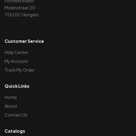
Fortress Invest
Molenstraat 20
7551 DC Hengelo
Customer Service
Help Center
My Account
Track My Order
Quick Links
Home
About
Contact Us
Catalogs