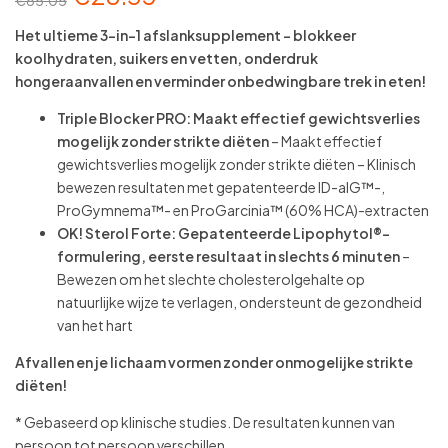
€
85.05
Het ultieme 3-in-1 afslanksupplement – blokkeer
koolhydraten, suikers en vetten, onderdruk
hongeraanvallen en verminder onbedwingbare trek in eten!
Triple Blocker PRO:
Maakt effectief gewichtsverlies
mogelijk zonder strikte diëten
– Maakt effectief
gewichtsverlies mogelijk zonder strikte diëten – Klinisch
bewezen resultaten met gepatenteerde ID-alG™-,
ProGymnema™- en ProGarcinia™ (60% HCA)-extracten
OK! Sterol Forte:
Gepatenteerde Lipophytol®-
formulering, eerste resultaat in slechts 6 minuten
–
Bewezen om het slechte cholesterolgehalte op
natuurlijke wijze te verlagen, ondersteunt de gezondheid
van het hart
Afvallen en je lichaam vormen zonder onmogelijke strikte
diëten!
* Gebaseerd op klinische studies. De resultaten kunnen van
persoon tot persoon verschillen.