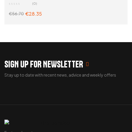
Overige
(0)
€
28.35
€
56.70
ADD TO CART
SIGN UP FOR NEWSLETTER
Stay up to date with recent news, advice and weekly offers