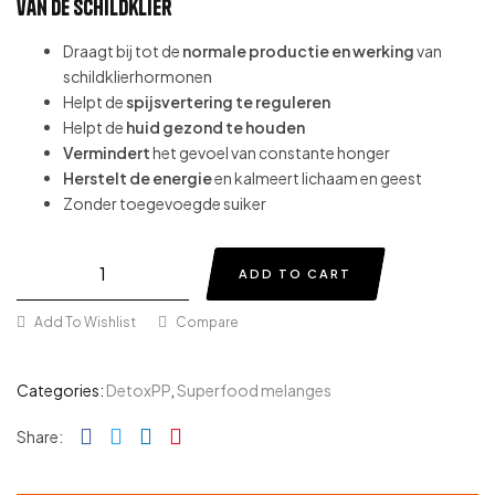
van de schildklier
Draagt bij tot de
normale productie en werking
van
schildklierhormonen
Helpt de
spijsvertering te reguleren
Helpt de
huid gezond te houden
Vermindert
het gevoel van constante honger
Herstelt de energie
en kalmeert lichaam en geest
Zonder toegevoegde suiker
ADD TO CART
Add To Wishlist
Compare
Categories:
DetoxPP
,
Superfood melanges
Facebook
Twitter
Linkedin
Pinterest
Share: