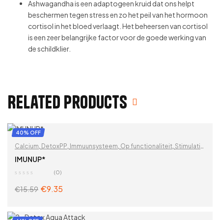
Ashwagandha is een adaptogeen kruid dat ons helpt
beschermen tegen stress en zo het peil van het hormoon
cortisol in het bloed verlaagt. Het beheersen van cortisol
is een zeer belangrijke factor voor de goede werking van
de schildklier.
Related products
40% OFF
Calcium
,
DetoxPP
,
Immuunsysteem
,
Op functionaliteit
,
Stimulatie
van de stofwisseling
,
Vitaminen & supplementen
,
Vitaminen en
IMUNUP*
mineralen
,
Zink
,
Zoek op problemen
(0)
€
9.35
€
15.59