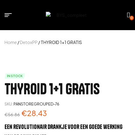
0
Home
/
DetoxPP
/ THYROID 1+1 GRATIS
IN STOCK
THYROID 1+1 GRATIS
SKU:
PANSTOREGROUPED-76
€
28.43
€
56.86
Een revolutionair drankje voor een goede werking