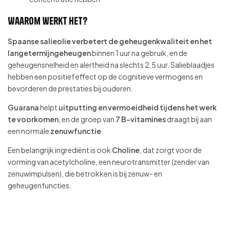
Waarom werkt het?
Spaanse salieolie verbetert de geheugenkwaliteit en het
langetermijngeheugen
binnen 1 uur na gebruik, en de
geheugensnelheid en alertheid na slechts 2,5 uur. Salieblaadjes
hebben een positief effect op de cognitieve vermogens en
bevorderen de prestaties bij ouderen.
Guarana
helpt
uitputting en vermoeidheid tijdens het werk
te voorkomen
, en de groep van
7 B-vitamines
draagt bij aan
een normale
zenuwfunctie
.
Een belangrijk ingrediënt is ook
Choline
, dat zorgt voor de
vorming van acetylcholine, een neurotransmitter (zender van
zenuwimpulsen), die betrokken is bij zenuw- en
geheugenfuncties.