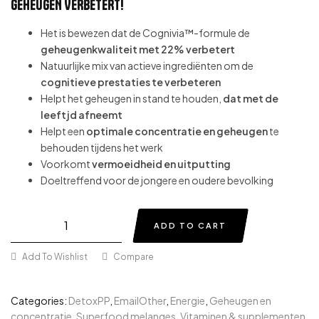
GEHEUGEN VERBETERT!
Het is bewezen dat de Cognivia™-formule de
geheugenkwaliteit met 22% verbetert
Natuurlijke mix van actieve ingrediënten om de
cognitieve prestaties
te verbeteren
Helpt het geheugen in stand te houden,
dat met de
leeftjd afneemt
Helpt een
optimale concentratie en geheugen
te
behouden tijdens het werk
Voorkomt
vermoeidheid en uitputting
Doeltreffend voor de jongere en oudere bevolking
ADD TO CART
Add To Wishlist
Compare
Categories:
DetoxPP
,
EmailOther
,
Energie
,
Geheugen en
concentratie
,
Superfood melanges
,
Vitaminen & supplementen
,