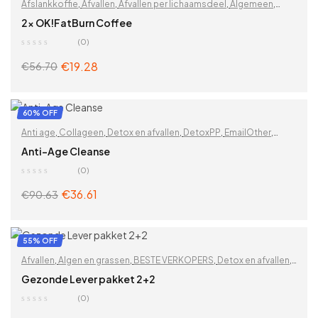
Afslankkoffie
,
Afvallen
,
Afvallen per lichaamsdeel
,
Algemeen
,
BESTE VERKOPERS
,
Billen
,
Buik
,
DetoxPP
,
Dijen
,
Gewichtsverlies
,
2x OK!FatBurn Coffee
Op functionaliteit
,
Overige
,
Vetverbranding
,
Vitaminen &
(0)
supplementen
,
Zoek op problemen
€
19.28
€
56.70
ADD TO CART
60% OFF
Anti age
,
Collageen
,
Detox en afvallen
,
DetoxPP
,
EmailOther
,
Functional detox
,
Functionele detox 2-in-1
,
Gewichtsverlies
,
Anti-Age Cleanse
Huid
,
Lever
,
Leverreiniging
,
Ontgifting
,
Op functionaliteit
,
Rimpels
,
(0)
Schoonheid
,
Vitaminen & supplementen
,
Zoek op problemen
€
36.61
€
90.63
ADD TO CART
55% OFF
Afvallen
,
Algen en grassen
,
BESTE VERKOPERS
,
Detox en afvallen
,
Detox superfoods
,
DetoxPP
,
Energie
,
Gewichtsverlies
,
Gezonde Lever pakket 2+2
Immuunsysteem
,
Lever
,
Leverreiniging
,
Ontgifting
,
Op
(0)
functionaliteit
,
Spijsvertering
,
Spijsvertering en opgeblazen