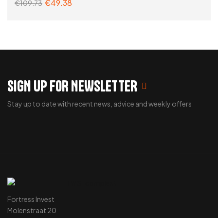
€
49.38
€
109.73
gevoel
,
Superfood melanges
,
Supplementen & kruiden
,
Vitaminen & supplementen
,
Zoek op problemen
ADD TO CART
SIGN UP FOR NEWSLETTER
Stay up to date with recent news, advice and weekly offers
Fortress Invest
Molenstraat 20