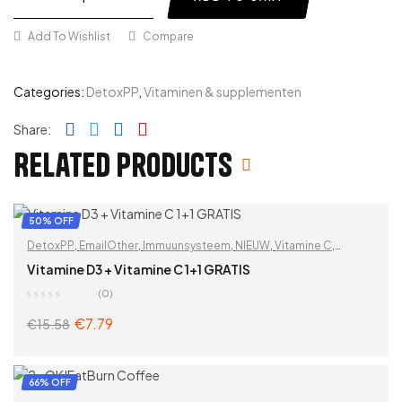
Add To Wishlist
Compare
Categories:
DetoxPP
,
Vitaminen & supplementen
Facebook
Twitter
Linkedin
Pinterest
Share:
Related products
50% OFF
DetoxPP
,
EmailOther
,
Immuunsysteem
,
NIEUW
,
Vitamine C
,
Vitamine D3
,
Vitaminen
,
Vitaminen & supplementen
,
Vitaminen en
Vitamine D3 + Vitamine C 1+1 GRATIS
mineralen
,
Zoek op problemen
(0)
€
7.79
€
15.58
ADD TO CART
66% OFF