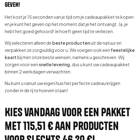
geven!
Het kost je 15 seconden van je tijd om je cadeaupakket te kopen
en je kunt het geven op het moment dat je het ontvangt. Ja, je
hebt het goed gehoord! Je hoeft geen tijd te verliezen.
Wij selecteren alleen de
beste producten
uit de natuur en
verpakken ze zorgvuldig voor u. We voegen ook een
feestelijke
kaart
bij met onze beste wensen, namens u geschreven. Wij
zorgen voor een
snelle levering
, dus u kunt uw cadeaupakket
binnen 2 werkdagen verwachten.
Nu kunt u vanuit uw eigen huis het perfecte cadeau krijgen
zonder in de rij te hoeven staan!
Kies vandaag voor een pakket
met 115,51 € aan producten
voor slechts 46,20 €!