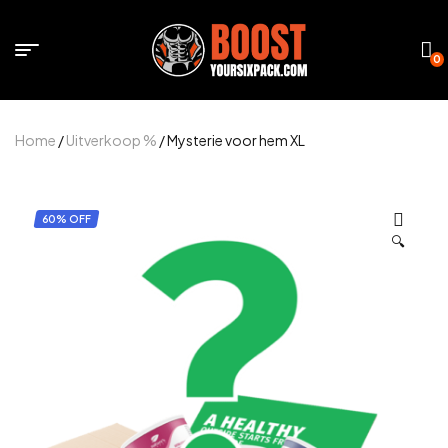
0
Home
/
Uitverkoop %
/ Mysterie voor hem XL
60% OFF
🔍