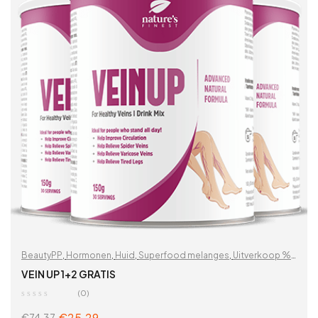
BeautyPP
,
Hormonen
,
Huid
,
Superfood melanges
,
Uitverkoop %
,
Vitaminen & supplementen
,
Voor vrouwen
,
Zoek op problemen
VEIN UP 1+2 GRATIS
(0)
€
25.29
€
74.37