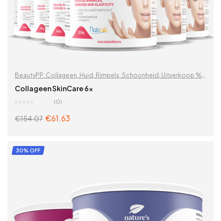
BeautyPP
,
Collageen
,
Huid
,
Rimpels
,
Schoonheid
,
Uitverkoop %
,
Vitaminen & supplementen
,
Voor vrouwen
,
Zoek op problemen
Collageen SkinCare 6x
(0)
€
61.63
€
154.07
ADD TO CART
30% OFF