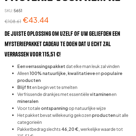
SKU:
5651
€
43.44
€
108.61
De juiste oplossing om uzelf of uw geliefden een
mysteriepakket cadeau te doen dat u echt zal
verrassen voor 115,51 €!
Een verrassingspakket
dat elke man leuk zal vinden
Alleen
100% natuurlijke, kwalitatieve
en
populaire
producten
Blijf fit
en begin vet te smelten
Verfrissende drankjes met essentiële
vitaminen
en
mineralen
Voor totale
ontspanning
op natuurlijke wijze
Het pakket bevat willekeurig gekozen
producten
uit alle
categorieën
Pakketbedrag slechts
46,20 €,
werkelijke waarde tot