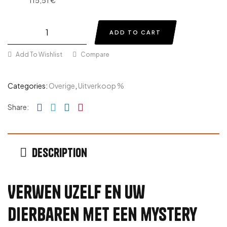
115,51 €
ADD TO CART
Add To Wishlist
Compare
Categories:
Overige
,
Uitverkoop %
Facebook
Twitter
Linkedin
Pinterest
Share:
Description
Verwen uzelf en uw
dierbaren met een mystery