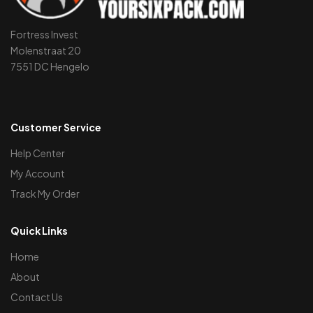
Fortress Invest
Molenstraat 20
7551 DC Hengelo
Customer Service
Help Center
My Account
Track My Order
Quick Links
Home
About
Contact Us