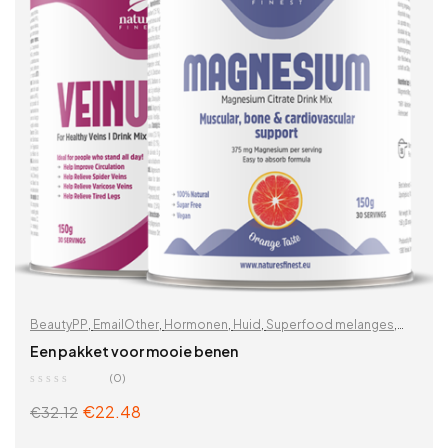
BeautyPP
,
EmailOther
,
Hormonen
,
Huid
,
Superfood melanges
,
Uitverkoop %
,
Vitaminen & supplementen
,
Zoek op problemen
Een pakket voor mooie benen
(0)
€
22.48
€
32.12