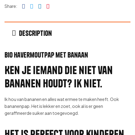
Facebook
Twitter
Linkedin
Pinterest
Share:
Description
Bio havermoutpap met banaan
Ken je iemand die niet van
bananen houdt? Ik niet.
Ik hou van bananen en alles wat ermee te maken heeft. Ook
bananenpap. Het is lekker en zoet, ook al is er geen
geraffineerde suiker aan toegevoegd.
Het is perfect voor kinderen