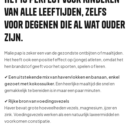
van alle leeftijden, zelfs
voor degenen die al wat ouder
zijn.
Malie pap is zeker een van de gezondste ontbijten of maaltijden.
Het heeft ook een positief effect op (jonge) atleten, omdat het
hen brandstof geeft voor het sporten, spelen of leren.
✔ Een uitstekende mix van havervlokken en banaan, enkel
gezoet met kokossuiker.
Een heerlijke maaltijd die snel en
gemakkelijk te bereiden is in maar een paar minuten.
✔ Rijke bron van voedingsvezels
Haver bevat grote hoeveelheden vezels, magnesium, ijzer en
zink. Voedingsvezels werken als een natuurlijk laxeermiddel en
voorkomen constipatie.