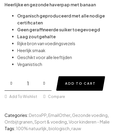
Heerlijke en gezonde haverpap met banaan
Organisch geproduceerd met alle nodige
certificaten
Geen geraffineerde suiker toegevoegd
Laag zoutgehalte
Rijke bron van voedingsvezels
Heerlijk smaak
Geschikt voor alle leeftijden
Veganistisch
ADD TO CART
Add To Wishlist
Compare
Categories:
DetoxPP
,
EmailOther
,
Gezonde voeding
,
Ontbijtgranen
,
Sport & voeding
,
Voor kinderen - Malie
Tags:
100% natuurlijk
,
biologisch
,
rauw