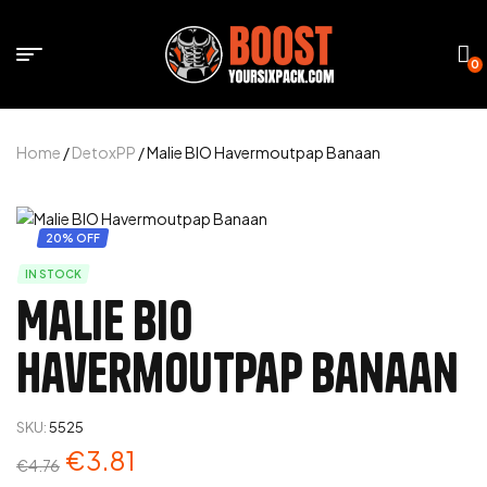
0
Home
/
DetoxPP
/ Malie BIO Havermoutpap Banaan
20% OFF
IN STOCK
Malie BIO
Havermoutpap Banaan
SKU:
5525
€
3.81
€
4.76