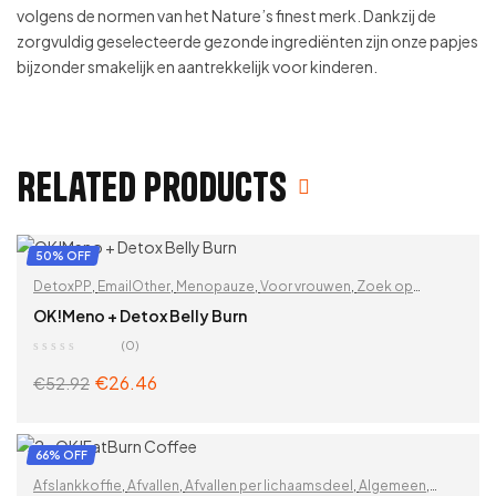
volgens de normen van het Nature’s finest merk. Dankzij de
zorgvuldig geselecteerde gezonde ingrediënten zijn onze papjes
bijzonder smakelijk en aantrekkelijk voor kinderen.
Related products
50% OFF
DetoxPP
,
EmailOther
,
Menopauze
,
Voor vrouwen
,
Zoek op
problemen
OK!Meno + Detox Belly Burn
(0)
€
26.46
€
52.92
ADD TO CART
66% OFF
Afslankkoffie
,
Afvallen
,
Afvallen per lichaamsdeel
,
Algemeen
,