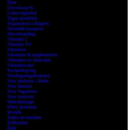
Thee
Uitverkoop %
Urinewegstelsel
Vegan proteïnen
Veganistisch collageen
Versnelde haargroei
Vetverbranding
Vitamine C
Vitamine D3
Vitaminen
Vitaminen & supplementen
Vitaminen en mineralen
Vitaminewater
Vochtafdrijving
Voedingssupplementen
Voor kinderen – Malie
Voor mannen
Voor Veganisten
Voor vrouwen
Waterdrainage
Whey proteïnen
Wortels
Zaden en vruchten
Zelfbruiner
Zink