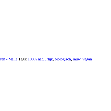
ren - Malie
Tags:
100% natuurlijk
,
biologisch
,
rauw
,
vegan