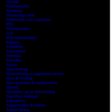
Overige
Paddenstoelen
Pindakaas
Plantaardige melk
Poedermelk voor veganisten
PRO
Proteïneshakes
Q10
Rehydratiedrankjes
Rimpels
Schildklier
Schoonheid
Selenium
Smoothie
Snacks
Spijsvertering
Spijsvertering en opgeblazen gevoel
Sport & voeding
Sport proteïnen & supplementen
Spreads
Stimulatie van de stofwisseling
Superfood melanges
Supergreens
Supplementen & kruiden
Tanden bleken