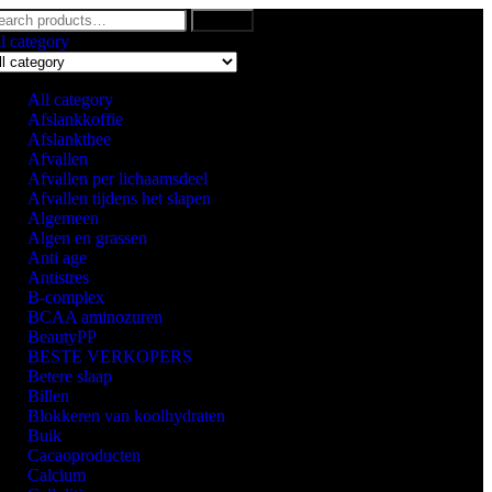
Search
l category
All category
Afslankkoffie
Afslankthee
Afvallen
Afvallen per lichaamsdeel
Afvallen tijdens het slapen
Algemeen
Algen en grassen
Anti age
Antistres
B-complex
BCAA aminozuren
BeautyPP
BESTE VERKOPERS
Betere slaap
Billen
Blokkeren van koolhydraten
Buik
Cacaoproducten
Calcium