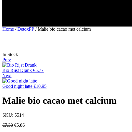
Home
/
DetoxPP
/ Malie bio cacao met calcium
In Stock
Prev
Bio Rijst Drank
€
5.77
Next
Good night latte
€
10.95
Malie bio cacao met calcium
SKU:
5514
€
7.33
€
5.86