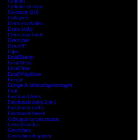
Cellulitis
Cellulitis en striae
Co-enzym Q10
Collageen
Detox en afvallen
Detox koffie
Detox superfoods
Detox thee
DetoxPP
Dijen
EmailBeauty
EmailDetox
EmailOther
EmailWeightloss
Energie
Energie & uithoudingsvermogen
Fruit
Functional detox
Functionele detox 2-in-1
Functionele koffie
Functionele theeën
Geheugen en concentratie
Gewichtsverlies
Gewrichten
Gewrichten & spieren