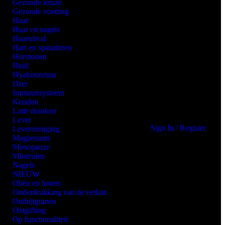
Gezonde keuze
Gezonde voeding
Haar
Haar en nagels
Haaruitval
Hart en spataderen
Hormonen
Huid
Hyaluronzuur
IJzer
Immuunsysteem
Kruiden
Latte dranken
Lever
Sign In / Register
Leverreiniging
Magnesium
Menopauze
Mineralen
Nagels
NIEUW
Oliën en boters
Onderdrukking van de eetlust
Ontbijtgranen
Ontgifting
Op functionaliteit