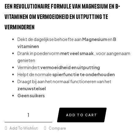
Een revolutionaire formule van magnesium en B-
vitaminen om vermoeidheid en uitputting te
verminderen
Dekt de dagelijkse behoefte aan
Magnesium
en
B
vitaminen
Drank in poedervorm
met veel smaak
, voor aangenaam
genieten
Vermindert
vermoeidheid en uitputting
Helpt de normale
spierfunctie te onderhouden
Draagt bij aan het normaal functioneren van het
zenuwstelsel
Geen suikers
ADD TO CART
Add To Wishlist
Compare