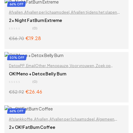
ADD TO CART
66% OFF
Afvallen
,
Afvallen per lichaamsdeel
,
Afvallen tijdens het slapen
,
Algemeen
,
BESTE VERKOPERS
,
Betere slaap
,
Billen
,
Buik
,
2x Night FatBurn Extreme
DetoxPP
,
Dijen
,
Gewichtsverlies
,
Op functionaliteit
,
(0)
Vetverbranding
,
Vitaminen & supplementen
,
Zoek op problemen
€
19.28
€
56.70
ADD TO CART
50% OFF
DetoxPP
,
EmailOther
,
Menopauze
,
Voor vrouwen
,
Zoek op
problemen
OK!Meno + Detox Belly Burn
(0)
€
26.46
€
52.92
ADD TO CART
66% OFF
Afslankkoffie
,
Afvallen
,
Afvallen per lichaamsdeel
,
Algemeen
,
BESTE VERKOPERS
,
Billen
,
Buik
,
DetoxPP
,
Dijen
,
Gewichtsverlies
,
2x OK!FatBurn Coffee
Op functionaliteit
,
Overige
,
Vetverbranding
,
Vitaminen &