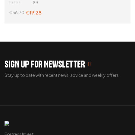
(0)
supplementen
,
Zoek op problemen
€
19.28
€
56.70
ADD TO CART
SIGN UP FOR NEWSLETTER
Stay up to date with recent news, advice and weekly offers
Fortress Invest