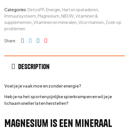
Categories:
DetoxPP
,
Energie
,
Hart en spataderen
,
Immuunsysteem
,
Magnesium
,
NIEUW
,
Vitaminen &
supplementen
,
Vitaminen en mineralen
,
Voor mannen
,
Zoek op
problemen
Facebook
Twitter
Linkedin
Pinterest
Share:
Description
Voel je je vaak moe en zonder energie?
Heb je na het sporten pijnlijke spierkrampen en wil je je
lichaam sneller laten herstellen?
Magnesium is een mineraal