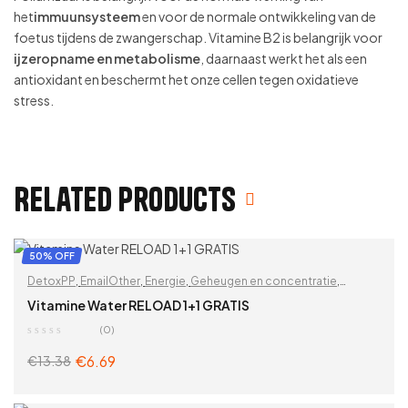
het
immuunsysteem
en voor de normale ontwikkeling van de
foetus tijdens de zwangerschap. Vitamine B2 is belangrijk voor
ijzeropname en metabolisme
, daarnaast werkt het als een
antioxidant en beschermt het onze cellen tegen oxidatieve
stress.
Related products
50% OFF
DetoxPP
,
EmailOther
,
Energie
,
Geheugen en concentratie
,
Immuunsysteem
,
Sport & voeding
,
Vitaminen & supplementen
,
Vitamine Water RELOAD 1+1 GRATIS
Vitaminen en mineralen
,
Vitaminewater
,
Zoek op problemen
(0)
€
6.69
€
13.38