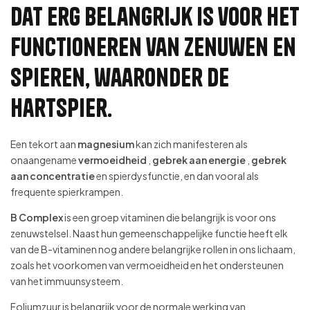
dat erg belangrijk is voor het
functioneren van zenuwen en
spieren, waaronder de
hartspier.
Een tekort aan
magnesium
kan zich manifesteren als
onaangename
vermoeidheid
,
gebrek aan energie
,
gebrek
aan concentratie
en spierdysfunctie, en dan vooral als
frequente spierkrampen.
B Complex
is een groep vitaminen die belangrijk is voor ons
zenuwstelsel. Naast hun gemeenschappelijke functie heeft elk
van de B-vitaminen nog andere belangrijke rollen in ons lichaam,
zoals het voorkomen van vermoeidheid en het ondersteunen
van het immuunsysteem.
Foliumzuur is belangrijk voor de normale werking van