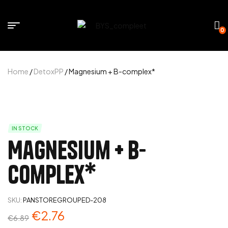
0
Home
/
DetoxPP
/ Magnesium + B-complex*
IN STOCK
Magnesium + B-
complex*
SKU:
PANSTOREGROUPED-208
€
2.76
€
6.89