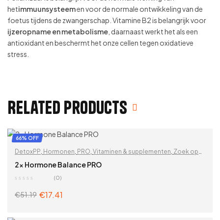
het
immuunsysteem
en voor de normale ontwikkeling van de
foetus tijdens de zwangerschap. Vitamine B2 is belangrijk voor
ijzeropname en metabolisme
, daarnaast werkt het als een
antioxidant en beschermt het onze cellen tegen oxidatieve
stress.
Related products
66% OFF
DetoxPP
,
Hormonen
,
PRO
,
Vitaminen & supplementen
,
Zoek op
problemen
2x Hormone Balance PRO
(0)
€
17.41
€
51.19