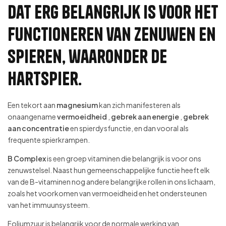
dat erg belangrijk is voor het
functioneren van zenuwen en
spieren, waaronder de
hartspier.
Een tekort aan
magnesium
kan zich manifesteren als
onaangename
vermoeidheid
,
gebrek aan energie
,
gebrek
aan concentratie
en spierdysfunctie, en dan vooral als
frequente spierkrampen.
B Complex
is een groep vitaminen die belangrijk is voor ons
zenuwstelsel. Naast hun gemeenschappelijke functie heeft elk
van de B-vitaminen nog andere belangrijke rollen in ons lichaam,
zoals het voorkomen van vermoeidheid en het ondersteunen
van het immuunsysteem.
Foliumzuur is belangrijk voor de normale werking van