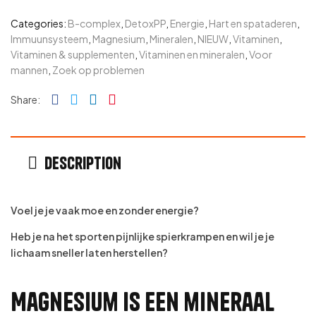
Categories:
B-complex
,
DetoxPP
,
Energie
,
Hart en spataderen
,
Immuunsysteem
,
Magnesium
,
Mineralen
,
NIEUW
,
Vitaminen
,
Vitaminen & supplementen
,
Vitaminen en mineralen
,
Voor
mannen
,
Zoek op problemen
Facebook
Twitter
Linkedin
Pinterest
Share:
Description
Voel je je vaak moe en zonder energie?
Heb je na het sporten pijnlijke spierkrampen en wil je je
lichaam sneller laten herstellen?
Magnesium is een mineraal