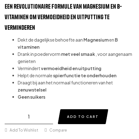
Een revolutionaire formule van magnesium en B-
vitaminen om vermoeidheid en uitputting te
verminderen
Dekt de dagelijkse behoefte aan
Magnesium
en
B
vitaminen
Drank in poedervorm
met veel smaak
, voor aangenaam
genieten
Vermindert
vermoeidheid en uitputting
Helpt de normale
spierfunctie te onderhouden
Draagt bij aan het normaal functioneren van het
zenuwstelsel
Geen suikers
ADD TO CART
Add To Wishlist
Compare