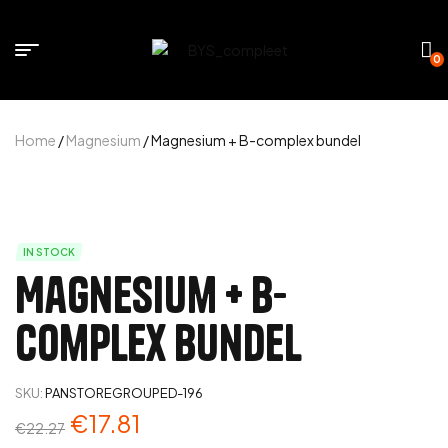
0
Home
/
Magnesium
/ Magnesium + B-complex bundel
IN STOCK
Magnesium + B-
complex bundel
SKU:
PANSTOREGROUPED-196
€
17.81
€
22.27