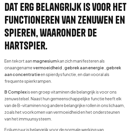
dat erg belangrijk is voor het
functioneren van zenuwen en
spieren, waaronder de
hartspier.
Een tekort aan
magnesium
kan zich manifesteren als
onaangename
vermoeidheid
,
gebrek aan energie
,
gebrek
aan concentratie
en spierdysfunctie, en dan vooral als
frequente spierkrampen.
B Complex
is een groep vitaminen die belangrijk is voor ons
zenuwstelsel. Naast hun gemeenschappelijke functie heeft elk
van de B-vitaminen nog andere belangrijke rollen in ons lichaam,
zoals het voorkomen van vermoeidheid en het ondersteunen
van het immuunsysteem.
Foliumzuur is belangrijk voor de normale werking van