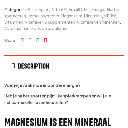
Categories:
B-complex
,
DetoxPP
,
EmailOther
,
Energie
,
Hart en
spataderen
,
Immuunsysteem
,
Magnesium
,
Mineralen
,
NIEUW
,
Vitaminen
,
Vitaminen & supplementen
,
Vitaminen en mineralen
,
Voor mannen
,
Zoek op problemen
Facebook
Twitter
Linkedin
Pinterest
Share:
Description
Voel je je vaak moe en zonder energie?
Heb je na het sporten pijnlijke spierkrampen en wil je je
lichaam sneller laten herstellen?
Magnesium is een mineraal