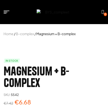
0
Home
/
B-complex
/ Magnesium + B-complex
IN STOCK
Magnesium + B-
complex
SKU:
5542
€
6.68
€
7.42