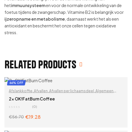
het
immuunsysteem
en voor de normale ontwikkeling van de
foetus tijdens de zwangerschap. Vitamine B2 is belangrijk voor
ijzeropname en metabolisme
, daarnaast werkt het als een
antioxidant en beschermt het onze cellen tegen oxidatieve
stress.
Related products
66% OFF
Afslankkoffie
,
Afvallen
,
Afvallen per lichaamsdeel
,
Algemeen
,
BESTE VERKOPERS
,
Billen
,
Buik
,
DetoxPP
,
Dijen
,
Gewichtsverlies
,
2x OK!FatBurn Coffee
Op functionaliteit
,
Overige
,
Vetverbranding
,
Vitaminen &
(0)
supplementen
,
Zoek op problemen
€
19.28
€
56.70