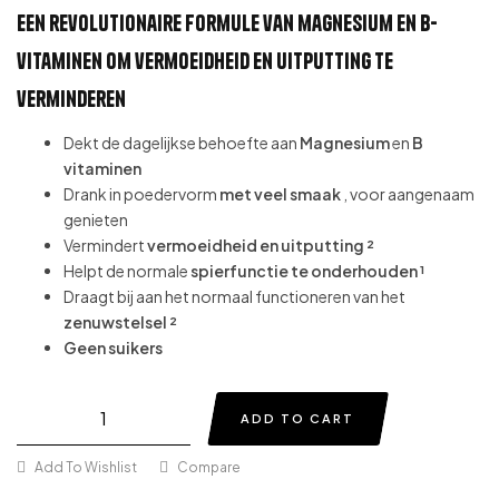
Een revolutionaire formule van magnesium en B-
vitaminen om vermoeidheid en uitputting te
verminderen
Dekt de dagelijkse behoefte aan
Magnesium
en
B
vitaminen
Drank in poedervorm
met veel smaak
, voor aangenaam
genieten
Vermindert
vermoeidheid en uitputting ²
Helpt de normale
spierfunctie te onderhouden ¹
Draagt bij aan het normaal functioneren van het
zenuwstelsel ²
Geen suikers
ADD TO CART
Add To Wishlist
Compare