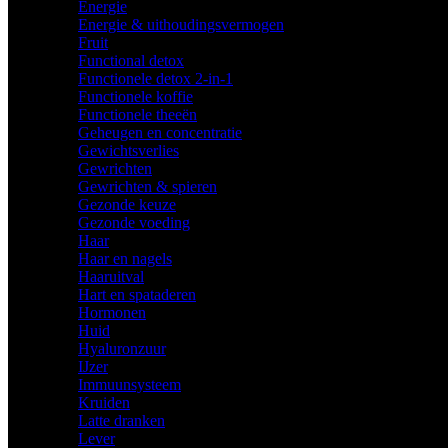
Energie
Energie & uithoudingsvermogen
Fruit
Functional detox
Functionele detox 2-in-1
Functionele koffie
Functionele theeën
Geheugen en concentratie
Gewichtsverlies
Gewrichten
Gewrichten & spieren
Gezonde keuze
Gezonde voeding
Haar
Haar en nagels
Haaruitval
Hart en spataderen
Hormonen
Huid
Hyaluronzuur
IJzer
Immuunsysteem
Kruiden
Latte dranken
Lever