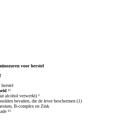
inozuren voor herstel
!
 herstel
heid
¹²
at alcohol verwerkt) ³
noïden bevatten, die de lever beschermen
(1)
esium, B-complex en Zink
ade ¹⁵