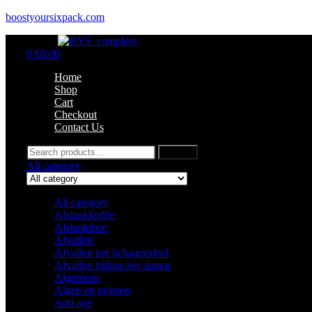
boostyoursixpack.com
Menu
0
€
0.00
Home
Shop
Cart
Checkout
Contact Us
Search
Search
for:
All category
All category
Afslankkoffie
Afslankthee
Afvallen
Afvallen per lichaamsdeel
Afvallen tijdens het slapen
Algemeen
Algen en grassen
Anti age