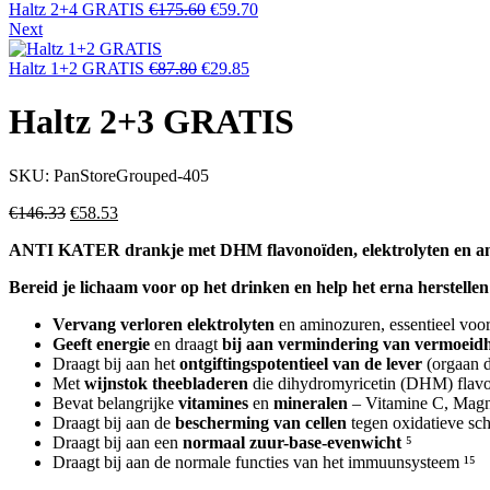
Original
Current
Haltz 2+4 GRATIS
€
175.60
€
59.70
price
price
Next
was:
is:
Original
€175.60.
Current
€59.70.
Haltz 1+2 GRATIS
€
87.80
€
29.85
price
price
was:
is:
Haltz 2+3 GRATIS
€87.80.
€29.85.
SKU:
PanStoreGrouped-405
Original
Current
€
146.33
€
58.53
price
price
ANTI KATER drankje met DHM flavonoïden, elektrolyten en am
was:
is:
€146.33.
€58.53.
Bereid je lichaam voor op het drinken en help het erna herstellen
Vervang verloren elektrolyten
en aminozuren, essentieel voor
Geeft energie
en draagt
bij aan vermindering van vermoeid
Draagt bij aan het
ontgiftingspotentieel van de lever
(orgaan d
Met
wijnstok theebladeren
die dihydromyricetin (DHM) flavo
Bevat belangrijke
vitamines
en
mineralen
– Vitamine C, Magn
Draagt bij aan de
bescherming van cellen
tegen oxidatieve sch
Draagt bij aan een
normaal zuur-base-evenwicht
⁵
Draagt bij aan de normale functies van het immuunsysteem ¹⁵