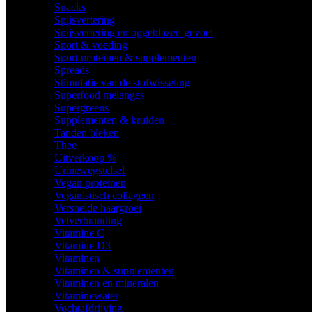
Snacks
Spijsvertering
Spijsvertering en opgeblazen gevoel
Sport & voeding
Sport proteïnen & supplementen
Spreads
Stimulatie van de stofwisseling
Superfood melanges
Supergreens
Supplementen & kruiden
Tanden bleken
Thee
Uitverkoop %
Urinewegstelsel
Vegan proteïnen
Veganistisch collageen
Versnelde haargroei
Vetverbranding
Vitamine C
Vitamine D3
Vitaminen
Vitaminen & supplementen
Vitaminen en mineralen
Vitaminewater
Vochtafdrijving