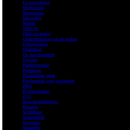
Leverreiniging
Magnesium
Menopauze
Mineralen
Nagels
NIEUW
Oliën en boters
Onderdrukking van de eetlust
Ontbijtgranen
Ontgifting
Op functionaliteit
Overige
Paddenstoelen
Pindakaas
Plantaardige melk
Poedermelk voor veganisten
PRO
Proteïneshakes
Q10
Rehydratiedrankjes
Rimpels
Schildklier
Schoonheid
Selenium
Smoothie