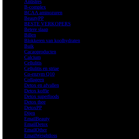
Antistres
B-complex
BCAA aminozuren
BeautyPP
BESTE VERKOPERS
Betere slaap
Billen
Blokkeren van koolhydraten
Buik
Cacaoproducten
Calcium
Cellulitis
Cellulitis en striae
Co-enzym Q10
Collageen
Detox en afvallen
Detox koffie
Detox superfoods
Detox thee
DetoxPP
Dijen
EmailBeauty
EmailDetox
EmailOther
EmailWeightloss