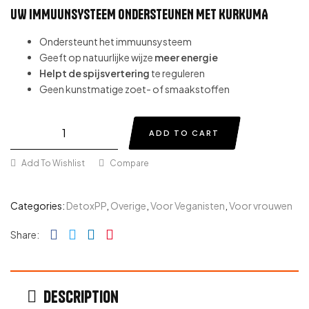
UW
IMMUUNSYSTEEM
ONDERSTEUNEN
MET
KURKUMA
Ondersteunt het immuunsysteem
Geeft op natuurlijke wijze
meer energie
Helpt de spijsvertering
te reguleren
Geen kunstmatige zoet- of smaakstoffen
ADD TO CART
Add To Wishlist
Compare
Categories:
DetoxPP
,
Overige
,
Voor Veganisten
,
Voor vrouwen
Facebook
Twitter
Linkedin
Pinterest
Share:
Description