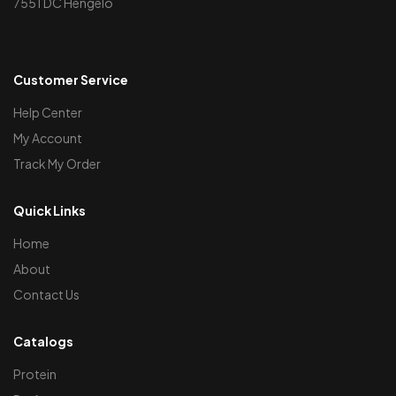
7551 DC Hengelo
Customer Service
Help Center
My Account
Track My Order
Quick Links
Home
About
Contact Us
Catalogs
Protein