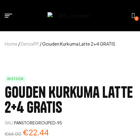
0
Home
/
DetoxPP
/ Gouden Kurkuma Latte 2+4 GRATIS
IN STOCK
Gouden Kurkuma Latte
2+4 GRATIS
SKU:
PANSTOREGROUPED-95
€
22.44
€
66.00