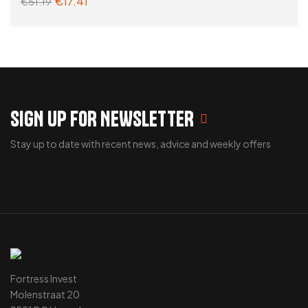
€
17.41
€
51.19
ADD TO CART
SIGN UP FOR NEWSLETTER
Stay up to date with recent news, advice and weekly offers
Fortress Invest
Molenstraat 20