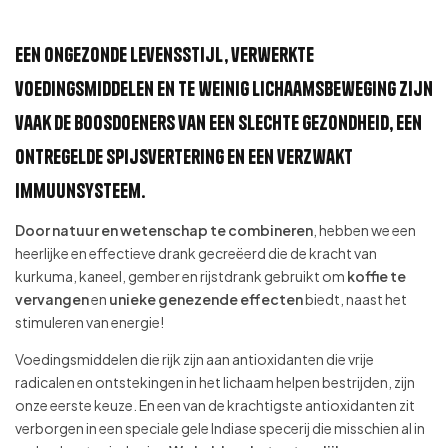
Een ongezonde levensstijl, verwerkte
voedingsmiddelen en te weinig lichaamsbeweging zijn
vaak de boosdoeners van een slechte gezondheid, een
ontregelde spijsvertering en een verzwakt
immuunsysteem.
Door natuur en wetenschap te combineren
, hebben we een
heerlijke en effectieve drank gecreëerd die de kracht van
kurkuma, kaneel, gember en rijstdrank gebruikt om
koffie te
vervangen
en
unieke genezende effecten
biedt, naast het
stimuleren van energie!
Voedingsmiddelen die rijk zijn aan antioxidanten die vrije
radicalen en ontstekingen in het lichaam helpen bestrijden, zijn
onze eerste keuze. En een van de krachtigste antioxidanten zit
verborgen in een speciale gele Indiase specerij die misschien al in