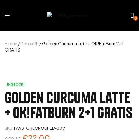
0
Home
/
DetoxPP
/ Golden Curcuma latte + OK!FatBurn 2+1
GRATIS
IN STOCK
Golden Curcuma latte
+ OK!FatBurn 2+1 GRATIS
SKU:
PANSTOREGROUPED-309
€
22.00