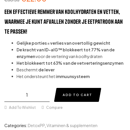
€
50.35
Een effectieve remmer van koolhydraten en vetten,
waarmee je kunt afvallen zonder je eetpatroon aan
te passen!
Gelijke porties = verlies van overtollig gewicht
De kracht van ID-alG™ blokkeert tot 77% van de
enzymen
voor de vertering van koolhydraten
Het blokkeert tot 63%
van de vetverteringsenzymen
Beschermt
de lever
Het ondersteunt het
immuunsysteem
ADD TO CART
Add To Wishlist
Compare
Categories:
DetoxPP
,
Vitaminen & supplementen