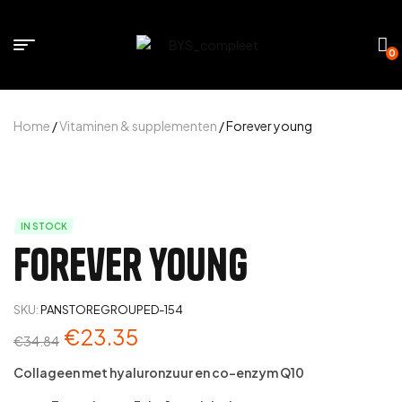
0
Home
/
Vitaminen & supplementen
/ Forever young
IN STOCK
Forever young
SKU:
PANSTOREGROUPED-154
€
23.35
€
34.84
Collageen met hyaluronzuur en co-enzym Q10