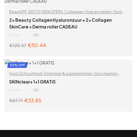
BeautyPP
,
BESTE VERKOPERS
,
Collageen
,
Haar en nagels
,
Huid
,
Hyaluronzuur
,
Rimpels
,
Schoonheid
,
Vitaminen & supplementen
,
2x Beauty Collagen Hyaluronzuur + 2x Collagen
Voor vrouwen
,
Zoek op problemen
SkinCare + Derma roller CADEAU
(0)
€
50.44
€
125.37
ADD TO CART
50% OFF
Huid
,
Schoonheid
,
Vitaminen & supplementen
,
Voor mannen
,
Voor Veganisten
,
Voor vrouwen
,
Zoek op problemen
SKINclear+ 1+1 GRATIS
(0)
€
33.85
€
67.71
ADD TO CART