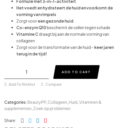
Formule met 3-in-1-activiteit
Het voedt en hydrateert de huid en voorkomt de
vorming van rimpels
Zorgt voor
een gezonde huid
Co-enzym Q10
beschermt de cellen tegen schade
Vitamine C
draagt bij aan de normale vorming van
collageen
Zorgt voor de transformatie van de huid –
keer jaren
terug in de tijd!
ADD TO CART
Add To Wishlist
Compare
Categories:
BeautyPP
,
Collageen
,
Huid
,
Vitaminen &
supplementen
,
Zoek op problemen
Facebook
Twitter
Linkedin
Pinterest
Share: