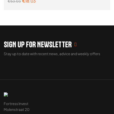
€
18.03
€
53.03
ADD TO CART
SIGN UP FOR NEWSLETTER
Stay up to date with recent news, advice and weekly offers
Fortress Invest
Molenstraat 20