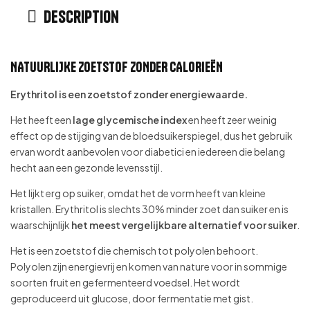
Description
NATUURLIJKE ZOETSTOF ZONDER CALORIEËN
Erythritol is een zoetstof zonder energiewaarde.
Het heeft een
lage glycemische index
en heeft zeer weinig
effect op de stijging van de bloedsuikerspiegel, dus het gebruik
ervan wordt aanbevolen voor diabetici en iedereen die belang
hecht aan een gezonde levensstijl.
Het lijkt erg op suiker, omdat het de vorm heeft van kleine
kristallen. Erythritol is slechts 30% minder zoet dan suiker en is
waarschijnlijk
het meest vergelijkbare alternatief voor suiker
.
Het is een zoetstof die chemisch tot polyolen behoort.
Polyolen zijn energievrij en komen van nature voor in sommige
soorten fruit en gefermenteerd voedsel. Het wordt
geproduceerd uit glucose, door fermentatie met gist.