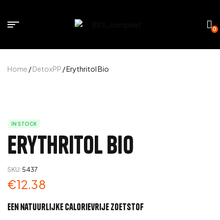
0
Home
/
DetoxPP
/ Erythritol Bio
IN STOCK
Erythritol Bio
SKU:
5437
€
12.38
Een natuurlijke calorievrije zoetstof