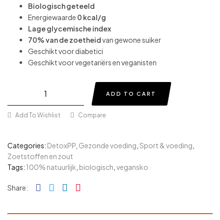
Biologisch
geteeld
Energiewaarde
0 kcal/g
Lage glycemische index
70% van de zoetheid
van gewone suiker
Geschikt voor diabetici
Geschikt voor vegetariërs en veganisten
ADD TO CART
Add To Wishlist
Compare
Categories:
DetoxPP
,
Gezonde voeding
,
Sport & voeding
,
Zoetstoffen en zout
Tags:
100% natuurlijk
,
biologisch
,
vegansko
Facebook
Twitter
Linkedin
Pinterest
Share: