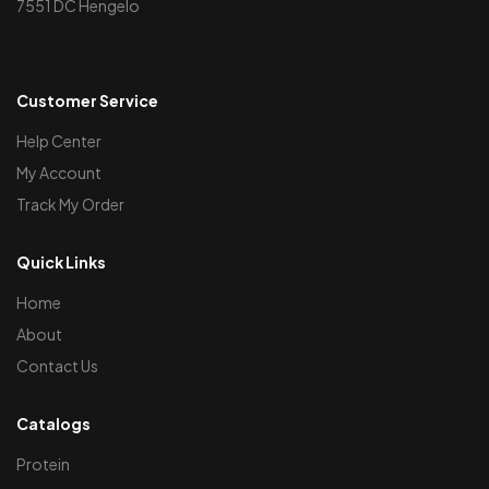
7551 DC Hengelo
Customer Service
Help Center
My Account
Track My Order
Quick Links
Home
About
Contact Us
Catalogs
Protein