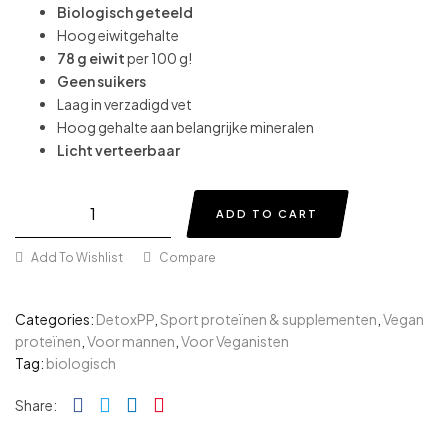
Biologisch geteeld
Hoog eiwitgehalte
78 g eiwit
per 100 g!
Geen suikers
Laag in verzadigd vet
Hoog gehalte aan belangrijke mineralen
Licht verteerbaar
ADD TO CART
Add To Wishlist
Compare
Categories:
DetoxPP
,
Sport proteïnen & supplementen
,
Vegan
proteïnen
,
Voor mannen
,
Voor Veganisten
Tag:
biologisch
Facebook
Twitter
Linkedin
Pinterest
Share: