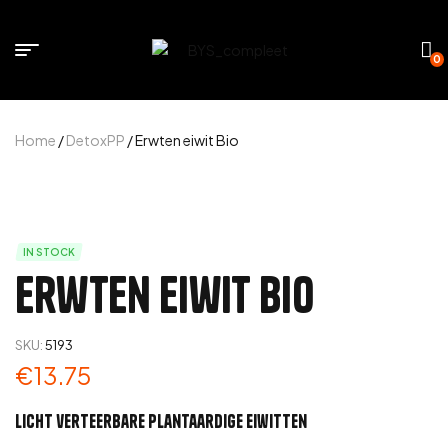
0
Home
/
DetoxPP
/ Erwten eiwit Bio
IN STOCK
Erwten eiwit Bio
SKU:
5193
€
13.75
Licht verteerbare plantaardige eiwitten