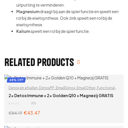
uitputting te verminderen.
Magnesium
draagt ​​bij aan de spierfunctie en speelt een
rol bij de eiwitsynthese. Ook zink speelt een rol bij de
eiwitsynthese.
Kalium
speelt een rol bij de spierfunctie.
Related products
48% OFF
Detox en afvallen
,
DetoxPP
,
EmailDetox
,
EmailOther
,
Functional
detox
,
Functionele detox 2-in-1
,
Gewichtsverlies
,
2x Detox Immune + 2x Golden Q10 + Magnezij GRATIS
Immuunsysteem
,
Lever
,
Leverreiniging
,
Ontgifting
,
Op
(0)
functionaliteit
,
Stimulatie van de stofwisseling
,
Vitaminen &
€
43.47
€
84.19
supplementen
,
Zoek op problemen