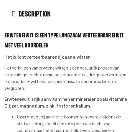
Description
Erwteneiwit is een type langzaam verteerbaar eiwit
met veel voordelen
Het is licht verteerbaar en rijk aan eiwitten
Het verkrijgen van erwteneiwitten is een natuurlijk proces van
zorgvuldige, zachte reiniging, concentratie, drogen en vermalen
tot poeder. Eiwit helpt de spiermassa te onderhouden en te
vergroten.
Erwteneiwit is rijk aan vitaminen en mineralen zoals vitamine
E, ijzer, magnesium, zink, fosfor en kalium.
IJzer
draagt ​​bij aan het vrijkomen van energie tijdens de
stofwisseling, speelt een rol bij de overdracht van
zuurstof naar het lichaam en helpt vermoeidheid en