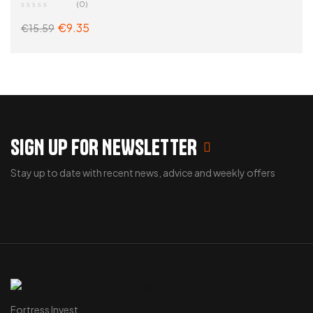
(0)
€
9.35
€
15.59
ADD TO CART
SIGN UP FOR NEWSLETTER
Stay up to date with recent news, advice and weekly offers
Fortress Invest