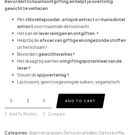
Bevordert lichaamsontgifting en helpt je overtollig
gewicht te verliezen
Met
chlorellapoeder
,
artisjok extract
en
mariadistel
extract
voor maximale detox kracht
Het kan de
lever reinigen en ontgiften. ³
Helpt bij de
afvoer van giftige en ongezonde stoffen
uit het lichaam ¹
Bevordert
gewichtsverlies ³
Het draagt bij aan het
ontgiftingspotentieel van de
lever ²
Steunt de
spijsvertering ³
Lactosevrij, geen toegevoegde suikers, veganistisch
ADD TO CART
Add To Wishlist
Compare
Categories:
Algen en grassen
,
Detox en afvallen
,
Detox koffie
,