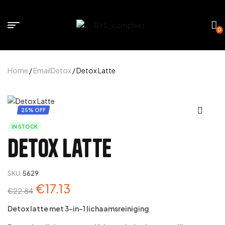
0
Home
/
EmailDetox
/ Detox Latte
25% OFF
IN STOCK
Detox Latte
SKU:
5629
€
17.13
€
22.84
Detox latte met 3-in-1 lichaamsreiniging