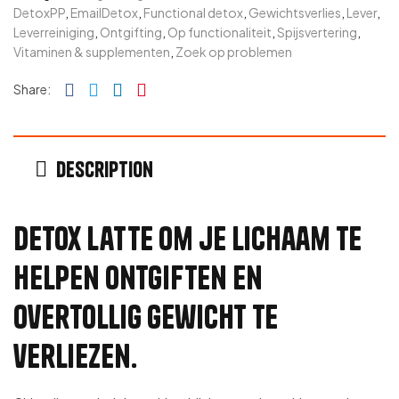
DetoxPP
,
EmailDetox
,
Functional detox
,
Gewichtsverlies
,
Lever
,
Leverreiniging
,
Ontgifting
,
Op functionaliteit
,
Spijsvertering
,
Vitaminen & supplementen
,
Zoek op problemen
Facebook
Twitter
Linkedin
Pinterest
Share:
Description
Detox Latte om je lichaam te
helpen ontgiften en
overtollig gewicht te
verliezen.