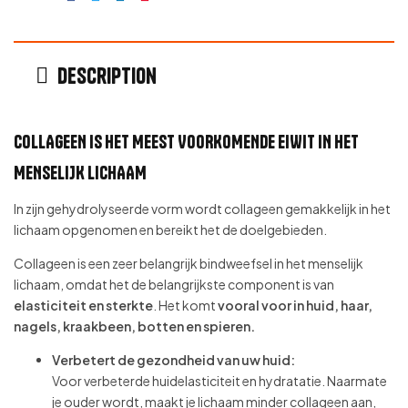
Description
COLLAGEEN IS HET MEEST VOORKOMENDE EIWIT IN HET
MENSELIJK LICHAAM
In zijn gehydrolyseerde vorm wordt collageen gemakkelijk in het
lichaam opgenomen en bereikt het de doelgebieden.
Collageen is een zeer belangrijk bindweefsel in het menselijk
lichaam, omdat het de belangrijkste component is van
elasticiteit en sterkte
. Het komt
vooral voor in huid, haar,
nagels, kraakbeen, botten en spieren.
Verbetert de gezondheid van uw huid:
Voor verbeterde huidelasticiteit en hydratatie. Naarmate
je ouder wordt, maakt je lichaam minder collageen aan,