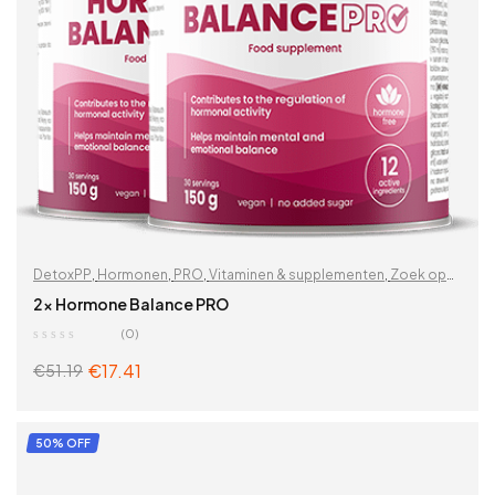
DetoxPP
,
Hormonen
,
PRO
,
Vitaminen & supplementen
,
Zoek op
problemen
2x Hormone Balance PRO
(0)
€
17.41
€
51.19
ADD TO CART
50% OFF