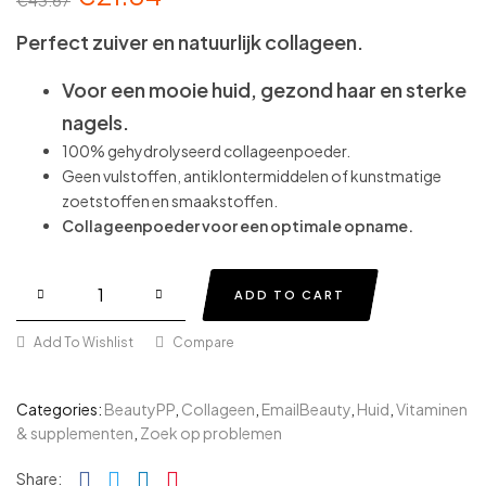
€
43.67
Perfect zuiver en natuurlijk collageen.
Voor een mooie huid, gezond haar en sterke
nagels.
100% gehydrolyseerd collageenpoeder.
Geen vulstoffen, antiklontermiddelen of kunstmatige
zoetstoffen en smaakstoffen.
Collageenpoeder voor een optimale opname.
ADD TO CART
Add To Wishlist
Compare
Categories:
BeautyPP
,
Collageen
,
EmailBeauty
,
Huid
,
Vitaminen
& supplementen
,
Zoek op problemen
Facebook
Twitter
Linkedin
Pinterest
Share: