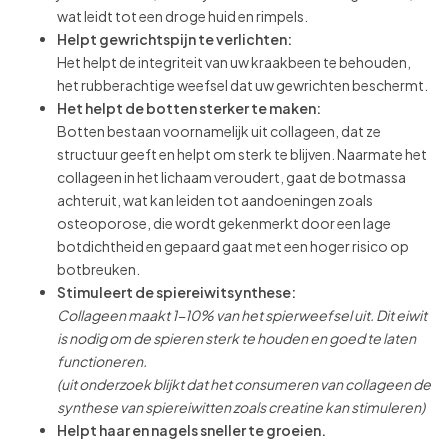
wat leidt tot een droge huid en rimpels.
Helpt gewrichtspijn te verlichten:
Het helpt de integriteit van uw kraakbeen te behouden,
het rubberachtige weefsel dat uw gewrichten beschermt.
Het helpt de botten sterker te maken:
Botten bestaan voornamelijk uit collageen, dat ze
structuur geeft en helpt om sterk te blijven. Naarmate het
collageen in het lichaam veroudert, gaat de botmassa
achteruit, wat kan leiden tot aandoeningen zoals
osteoporose, die wordt gekenmerkt door een lage
botdichtheid en gepaard gaat met een hoger risico op
botbreuken.
Stimuleert de spiereiwitsynthese:
Collageen maakt 1-10% van het spierweefsel uit. Dit eiwit
is nodig om de spieren sterk te houden en goed te laten
functioneren.
(uit onderzoek blijkt dat het consumeren van collageen de
synthese van spiereiwitten zoals creatine kan stimuleren)
Helpt haar en nagels sneller te groeien.