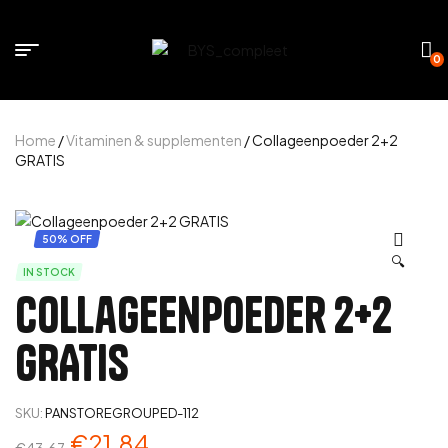
0
Home
/
Vitaminen & supplementen
/ Collageenpoeder 2+2
GRATIS
50% OFF
🔍
IN STOCK
Collageenpoeder 2+2
GRATIS
SKU:
PANSTOREGROUPED-112
€
21.84