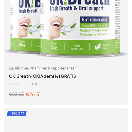
EmailOther
,
Vitaminen & supplementen
OK!Breath (OK!Adem) 1+1 GRATIS
(0)
€
26.51
€
53.03
ADD TO CART
48% OFF