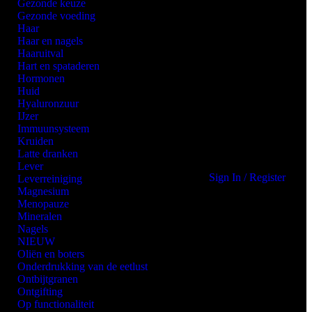
Gezonde keuze
Gezonde voeding
Haar
Haar en nagels
Haaruitval
Hart en spataderen
Hormonen
Huid
Hyaluronzuur
IJzer
Immuunsysteem
Kruiden
Latte dranken
Lever
Sign In / Register
Leverreiniging
Magnesium
Menopauze
Mineralen
Nagels
NIEUW
Oliën en boters
Onderdrukking van de eetlust
Ontbijtgranen
Ontgifting
Op functionaliteit