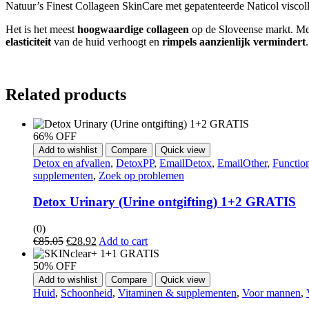
Natuur’s Finest Collageen SkinCare met gepatenteerde Naticol visco
Het is het meest
hoogwaardige collageen
op de Sloveense markt. Met
elasticiteit
van de huid verhoogt en
rimpels aanzienlijk vermindert
.
Related products
66% OFF
Add to wishlist
Compare
Quick view
Detox en afvallen
,
DetoxPP
,
EmailDetox
,
EmailOther
,
Function
supplementen
,
Zoek op problemen
Detox Urinary (Urine ontgifting) 1+2 GRATIS
(0)
€
85.05
€
28.92
Add to cart
50% OFF
Add to wishlist
Compare
Quick view
Huid
,
Schoonheid
,
Vitaminen & supplementen
,
Voor mannen
,