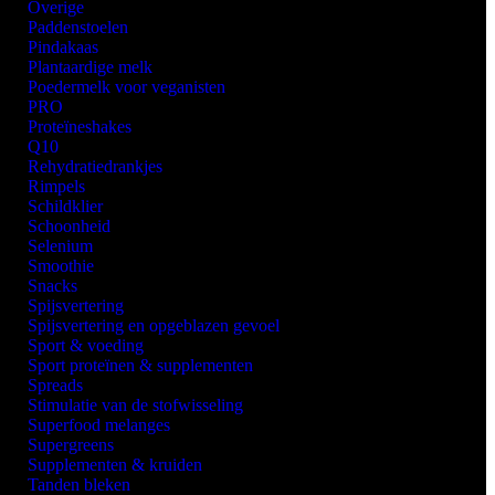
Overige
Paddenstoelen
Pindakaas
Plantaardige melk
Poedermelk voor veganisten
PRO
Proteïneshakes
Q10
Rehydratiedrankjes
Rimpels
Schildklier
Schoonheid
Selenium
Smoothie
Snacks
Spijsvertering
Spijsvertering en opgeblazen gevoel
Sport & voeding
Sport proteïnen & supplementen
Spreads
Stimulatie van de stofwisseling
Superfood melanges
Supergreens
Supplementen & kruiden
Tanden bleken