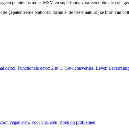
llageen peptide formule, MSM en superfoods voor een optimale collage
 de gepatenteerde Naticol® formule, de beste natuurlijke bron van col
al detox
,
Functionele detox 2-in-1
,
Gewichtsverlies
,
Lever
,
Leverreini
Voor Veganisten
,
Voor vrouwen
,
Zoek op problemen