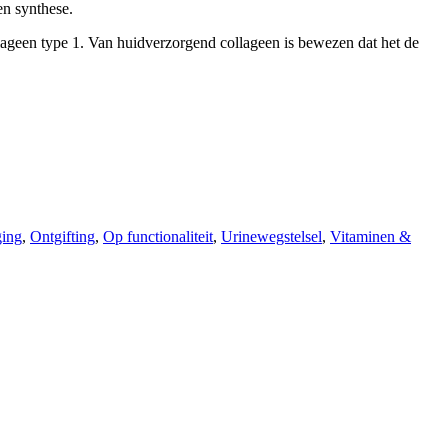
en synthese.
lageen type 1. Van huidverzorgend collageen is bewezen dat het de
ging
,
Ontgifting
,
Op functionaliteit
,
Urinewegstelsel
,
Vitaminen &