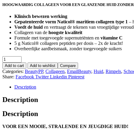
HOOGWAARDIG COLLAGEEN VOOR EEN GLANZENDE HUID ZONDER
Klinisch bewezen werking
Gepatenteerde vorm Naticol® maritiem collageen type 1
– h
Voedt de huid
en vertraagt de tekenen van vroegtijdige veroud
Collageen van de
hoogste kwaliteit
Formule met toegevoegde supernutriënten en
vitamine C
5 g Naticol® collageen peptiden per dosis – 2x de kracht!
Overheerlijke aardbeismaak, zonder toegevoegde suikers
Add to cart
Add to wishlist
Compare
Categories:
BeautyPP
,
Collageen
,
EmailBeauty
,
Huid
,
Rimpels
,
Scho
Share:
Facebook
Twitter
Linkedin
Pinterest
Description
Description
Description
VOOR EEN MOOIE, STRALENDE EN JEUGDIGE HUID!