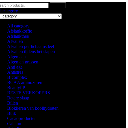
Search
l category
All category
Afslankkoffie
Afslankthee
Afvallen
Afvallen per lichaamsdeel
Afvallen tijdens het slapen
Algemeen
Algen en grassen
Anti age
Antistres
B-complex
BCAA aminozuren
BeautyPP
BESTE VERKOPERS
Betere slaap
Billen
Blokkeren van koolhydraten
Buik
Cacaoproducten
Calcium