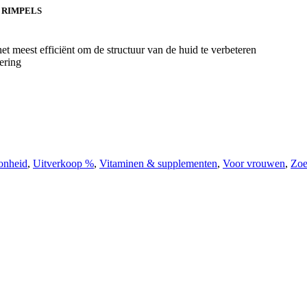
 RIMPELS
et meest efficiënt om de structuur van de huid te verbeteren
ering
onheid
,
Uitverkoop %
,
Vitaminen & supplementen
,
Voor vrouwen
,
Zoe