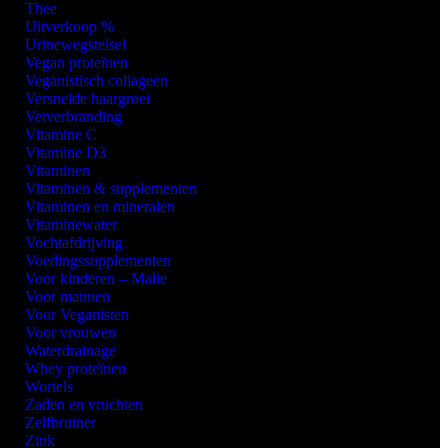
Thee
Uitverkoop %
Urinewegstelsel
Vegan proteïnen
Veganistisch collageen
Versnelde haargroei
Vetverbranding
Vitamine C
Vitamine D3
Vitaminen
Vitaminen & supplementen
Vitaminen en mineralen
Vitaminewater
Vochtafdrijving
Voedingssupplementen
Voor kinderen – Malie
Voor mannen
Voor Veganisten
Voor vrouwen
Waterdrainage
Whey proteïnen
Wortels
Zaden en vruchten
Zelfbruiner
Zink