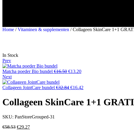
Home
/
Vitaminen & supplementen
/ Collageen SkinCare 1+1 GRAT
In Stock
Prev
Matcha poeder Bio bundel
€
16.50
€
13.20
Next
Collageen JointCare bundel
€
32.84
€
16.42
Collageen SkinCare 1+1 GRAT
SKU:
PanStoreGrouped-31
€
58.53
€
29.27