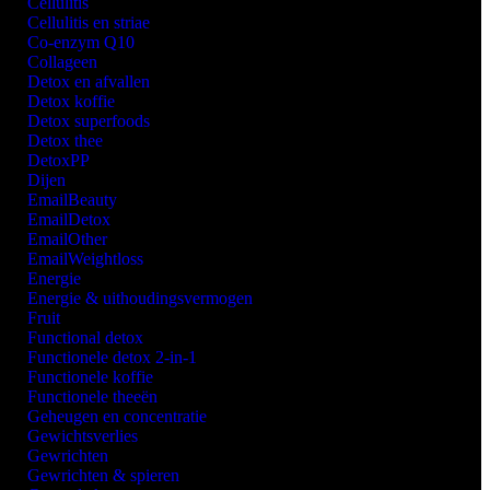
Cellulitis
Cellulitis en striae
Co-enzym Q10
Collageen
Detox en afvallen
Detox koffie
Detox superfoods
Detox thee
DetoxPP
Dijen
EmailBeauty
EmailDetox
EmailOther
EmailWeightloss
Energie
Energie & uithoudingsvermogen
Fruit
Functional detox
Functionele detox 2-in-1
Functionele koffie
Functionele theeën
Geheugen en concentratie
Gewichtsverlies
Gewrichten
Gewrichten & spieren