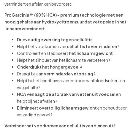
vermindert en afslanken bevordert!
ProGarcinia™ (60% HCA) – premium technologie met een
hoog gehalte aan hydroxycitroenzuur dat vetopslag in het
lichaam vermindert
Drievoudige werking tegen cellulitis
Helpt het voorkomen van
cellulitis te verminderen
¹
Controleert en stabiliseert
het lichaamsgewicht
¹
Helpt het silhouet van het lichaam te verbeteren ¹
Onderdrukt het hongergevoel
²
Draagt bij aan
verminderde vetopslag
²
Helpt bij het handhaven van een normaal bloedsuiker- en
vetgehalte ²
HCA verlaagt de afbraak van vetten uit voedsel
en
helpt bij het afvallen ²
Elimineert overtollig lichaamsgewicht
en behoudt een
verzadigd gevoel ²
Verminder het voorkomen van cellulitis van binnenuit!