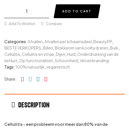
ADD TO CART
Add To Wishlist
Compare
Categories:
Afvallen
,
Afvallen per lichaamsdeel
,
BeautyPP
,
BESTE VERKOPERS
,
Billen
,
Blokkeren van koolhydraten
,
Buik
,
Cellulitis
,
Cellulitis en striae
,
Dijen
,
Huid
,
Onderdrukking van de
eetlust
,
Op functionaliteit
,
Schoonheid
,
Vetverbranding
Tags:
100% natuurlijk
,
veganistisch
Facebook
Twitter
Linkedin
Pinterest
Share:
Description
Cellulitis – een probleem voor meer dan 80% van de