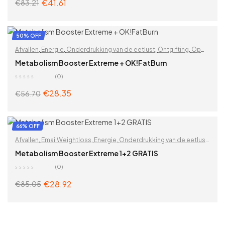
€
41.61
€
83.21
Vitaminen & supplementen
,
Waterdrainage
,
Zoek op problemen
ADD TO CART
50% OFF
Afvallen
,
Energie
,
Onderdrukking van de eetlust
,
Ontgifting
,
Op
functionaliteit
,
Spijsvertering
,
Spijsvertering en opgeblazen
Metabolism Booster Extreme + OK!FatBurn
gevoel
,
Stimulatie van de stofwisseling
,
Zoek op problemen
(0)
€
28.35
€
56.70
ADD TO CART
66% OFF
Afvallen
,
EmailWeightloss
,
Energie
,
Onderdrukking van de eetlust
,
Ontgifting
,
Op functionaliteit
,
Spijsvertering
,
Spijsvertering en
Metabolism Booster Extreme 1+2 GRATIS
opgeblazen gevoel
,
Stimulatie van de stofwisseling
,
Zoek op
(0)
problemen
€
28.92
€
85.05
ADD TO CART