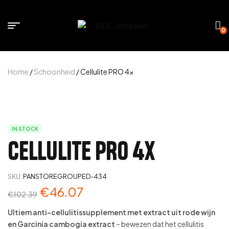
0
Home
/
Schoonheid
/ Cellulite PRO 4x
IN STOCK
Cellulite PRO 4x
SKU:
PANSTOREGROUPED-434
€
46.07
€
102.39
Ultiem anti-cellulitissupplement met extract uit rode wijn
en Garcinia cambogia extract
– bewezen dat het cellulitis