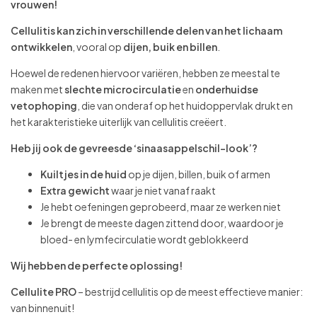
vrouwen!
Cellulitis kan zich in verschillende delen van het lichaam
ontwikkelen
, vooral op
dijen, buik en billen
.
Hoewel de redenen hiervoor variëren, hebben ze meestal te
maken met
slechte microcirculatie
en
onderhuidse
vetophoping
, die van onderaf op het huidoppervlak drukt en
het karakteristieke uiterlijk van cellulitis creëert.
Heb jij ook de gevreesde ‘sinaasappelschil-look’?
Kuiltjes in de huid
op je dijen, billen, buik of armen
Extra gewicht
waar je niet vanaf raakt
Je hebt oefeningen geprobeerd, maar ze werken niet
Je brengt de meeste dagen zittend door, waardoor je
bloed- en lymfecirculatie wordt geblokkeerd
Wij hebben de perfecte oplossing!
Cellulite PRO
– bestrijd cellulitis op de meest effectieve manier:
van binnenuit!