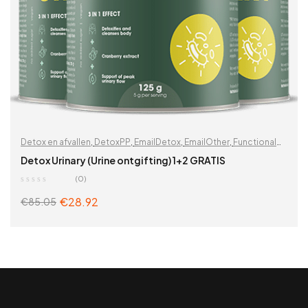
Detox en afvallen
,
DetoxPP
,
EmailDetox
,
EmailOther
,
Functional
detox
,
Functionele detox 2-in-1
,
Gewichtsverlies
,
Lever
,
Detox Urinary (Urine ontgifting) 1+2 GRATIS
Leverreiniging
,
Ontgifting
,
Op functionaliteit
,
Urinewegstelsel
,
(0)
Vitaminen & supplementen
,
Zoek op problemen
€
28.92
€
85.05
ADD TO CART