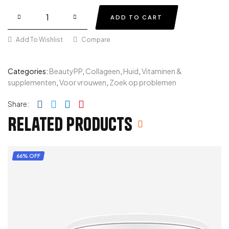
ADD TO CART
Add To Wishlist
Compare
Categories:
BeautyPP
,
Collageen
,
Huid
,
Vitaminen &
supplementen
,
Voor vrouwen
,
Zoek op problemen
Facebook
Twitter
Linkedin
Pinterest
Share:
Related products
66% OFF