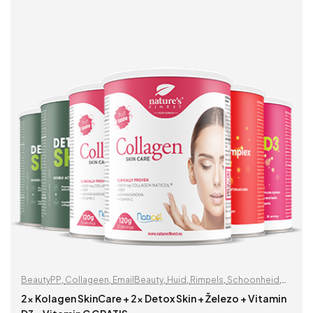
BeautyPP
,
Collageen
,
EmailBeauty
,
Huid
,
Rimpels
,
Schoonheid
,
Uitverkoop %
,
Vitaminen & supplementen
,
Voor vrouwen
,
Zoek
2x Kolagen SkinCare + 2x Detox Skin + Železo + Vitamin
op problemen