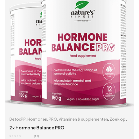
DetoxPP
,
Hormonen
,
PRO
,
Vitaminen & supplementen
,
Zoek op
problemen
2x Hormone Balance PRO
(0)