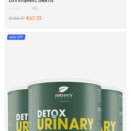
D3 + Vitamin C GRATIS
(0)
€
63.33
€
130.17
ADD TO CART
66% OFF