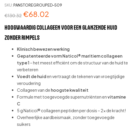
SKU:
PANSTOREGROUPED-509
€
68.02
€
130.32
HOOGWAARDIG COLLAGEEN VOOR EEN GLANZENDE HUID
ZONDER RIMPELS
Klinisch bewezen werking
Gepatenteerde vorm Naticol® maritiem collageen
type 1
– het meest efficiënt om de structuur van de huid te
verbeteren
Voedt de huid
en vertraagt de tekenen van vroegtijdige
veroudering
Collageen van de
hoogste kwaliteit
Formule met toegevoegde supernutriënten en
vitamine
C
5 g Naticol® collageen peptiden per dosis – 2x de kracht!
Overheerlijke aardbeismaak, zonder toegevoegde
suikers