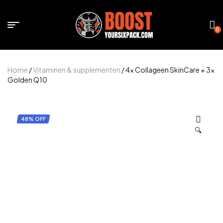
0
Home
/
Vitaminen & supplementen
/ 4x Collageen SkinCare + 3x
Golden Q10
48% OFF
🔍